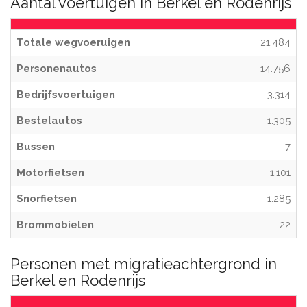
Aantal voertuigen in Berkel en Rodenrijs
Totale wegvoeruigen
21.484
Personenautos
14.756
Bedrijfsvoertuigen
3.314
Bestelautos
1.305
Bussen
7
Motorfietsen
1.101
Snorfietsen
1.285
Brommobielen
22
Personen met migratieachtergrond in
Berkel en Rodenrijs