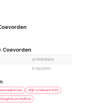
Coevorden
an
Coevorden
52.66836500
6.75133000
n
Steenwijksmoer
Wijk 12 Nieuwe Krim
 Vlieghuis en Padhuis