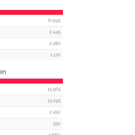
6.995
2.445
2.380
2.170
en
15.565
15.295
2.450
550