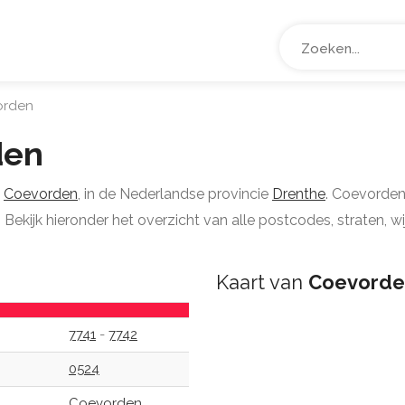
rden
den
e
Coevorden
, in de Nederlandse provincie
Drenthe
. Coevorden
Bekijk hieronder het overzicht van alle postcodes, straten, 
Kaart van
Coevorde
7741
-
7742
0524
Coevorden