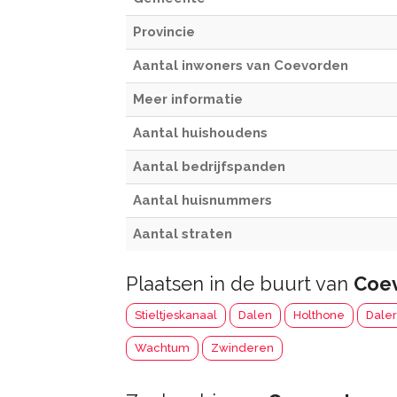
Provincie
Aantal inwoners van Coevorden
Meer informatie
Aantal huishoudens
Aantal bedrijfspanden
Aantal huisnummers
Aantal straten
Plaatsen in de buurt van
Coe
Stieltjeskanaal
Dalen
Holthone
Dale
Wachtum
Zwinderen