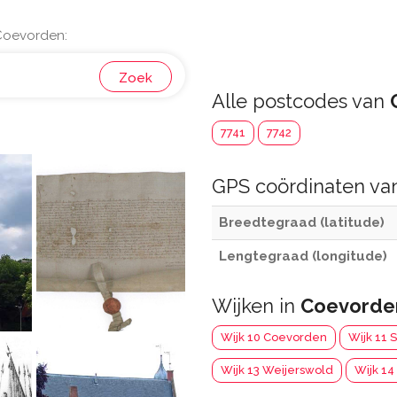
Coevorden:
Zoek
Alle postcodes van
7741
7742
GPS coördinaten v
Breedtegraad (latitude)
Lengtegraad (longitude)
Wijken in
Coevorde
Wijk 10 Coevorden
Wijk 11 
Wijk 13 Weijerswold
Wijk 14