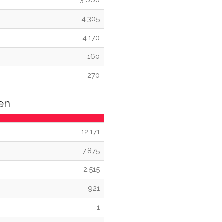
3.660
4.305
4.170
160
270
en
12.171
7.875
2.515
921
1