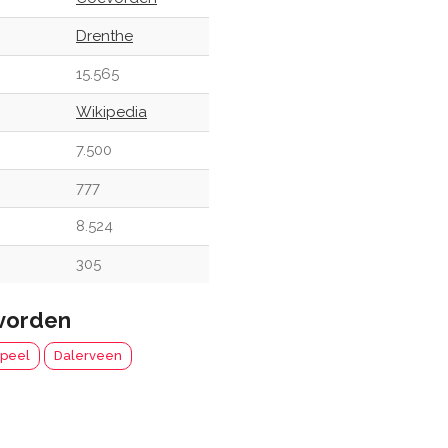
Drenthe
15.565
Wikipedia
7.500
777
8.524
305
vorden
rpeel
Dalerveen