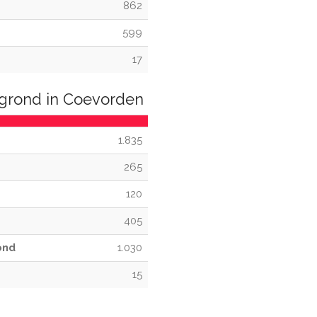
862
599
17
grond in Coevorden
1.835
265
120
405
ond
1.030
15