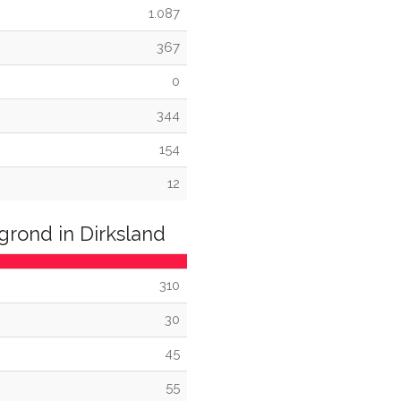
1.087
367
0
344
154
12
rond in Dirksland
310
30
45
55