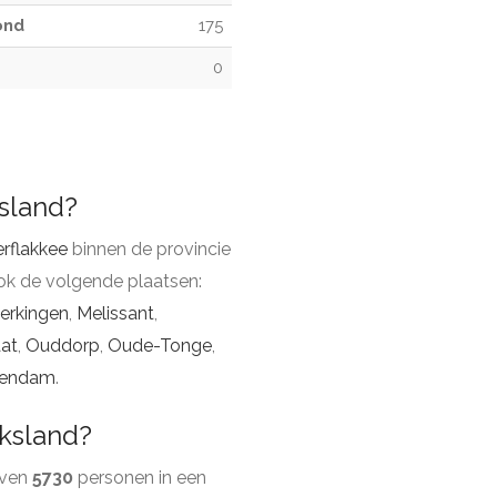
ond
175
0
ksland?
rflakkee
binnen de provincie
ok de volgende plaatsen:
erkingen
,
Melissant
,
at
,
Ouddorp
,
Oude-Tonge
,
lendam
.
rksland?
even
5730
personen in een