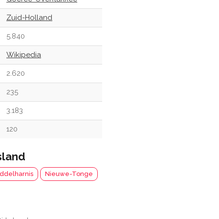
Zuid-Holland
5.840
Wikipedia
2.620
235
3.183
120
sland
ddelharnis
Nieuwe-Tonge