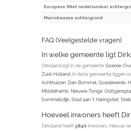
Europese (Niet nederlandse) achtergr
Marrokaanse achtergrond
FAQ (Veelgestelde vragen)
In welke gemeente ligt Dir
Dirksland ligt in de gemeente
Goeree-Ove
Zuid-Holland
. In deze gemeente liggen o
Achthuizen
,
Den Bommel
,
Goedereede
,
H
Middelharnis
,
Nieuwe-Tonge
,
Ooltgenspla
Sommelsdijk
,
Stad aan 't Haringvliet
,
Stel
Hoeveel inwoners heeft Di
Dirksland heeft
5840
inwoners. Hiervan l