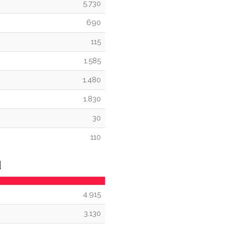
5.730
690
115
1.585
1.480
1.830
30
110
d
4.915
3.130