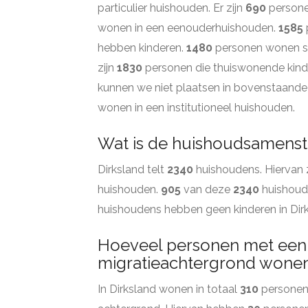
particulier huishouden. Er zijn
690
persone
wonen in een eenouderhuishouden.
1585
hebben kinderen.
1480
personen wonen sa
zijn
1830
personen die thuiswonende kinde
kunnen we niet plaatsen in bovenstaande
wonen in een institutioneel huishouden.
Wat is de huishoudsamenste
Dirksland telt
2340
huishoudens. Hiervan 
huishouden.
905
van deze
2340
huishoud
huishoudens hebben geen kinderen in Dir
Hoeveel personen met een
migratieachtergrond wonen 
In Dirksland wonen in totaal
310
personen