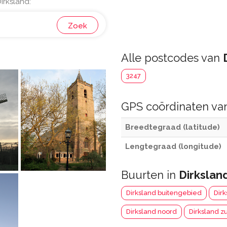
irksland:
Zoek
Alle postcodes van
3247
GPS coördinaten v
Breedtegraad (latitude)
Lengtegraad (longitude)
Buurten in
Dirkslan
Dirksland buitengebied
Dir
Dirksland noord
Dirksland z