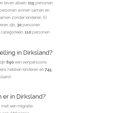
n leven alleen.
115
personen
personen wonen samen en
men zonder kinderen. Er
ren zijn.
30
personen
 categorieën.
110
personen
lling in Dirksland?
zijn
690
een eenpersoons
ens hebben kinderen en
745
ksland
er in Dirksland?
 met een migratie