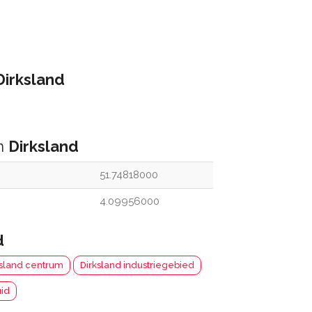
Dirksland
an
Dirksland
51.74818000
4.09956000
d
ksland centrum
Dirksland industriegebied
uid