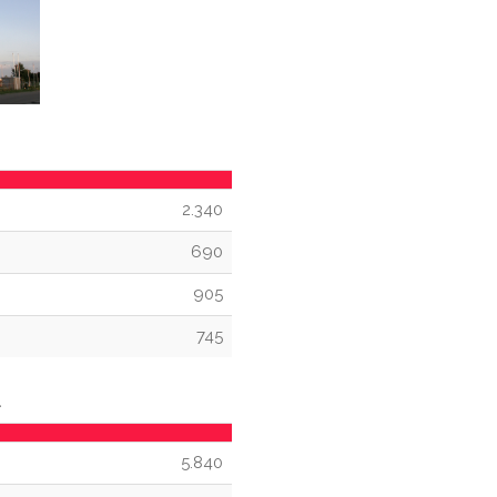
2.340
690
905
745
d
5.840