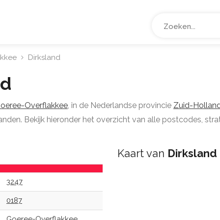
akkee
Dirksland
nd
oeree-Overflakkee
, in de Nederlandse provincie
Zuid-Hollan
nden. Bekijk hieronder het overzicht van alle postcodes, strat
Kaart van
Dirksland
3247
0187
Goeree-Overflakkee