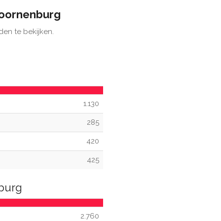
oornenburg
den te bekijken.
1.130
285
420
425
burg
2.760