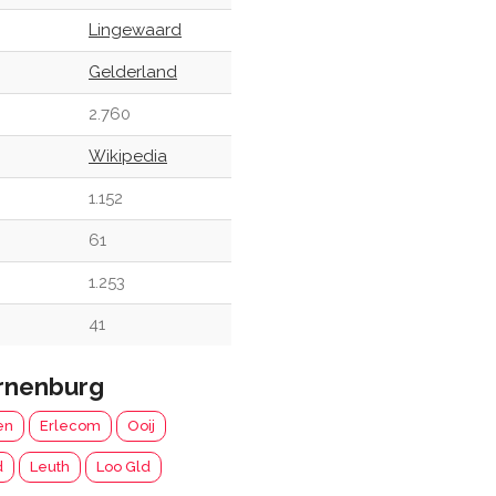
Lingewaard
Gelderland
2.760
Wikipedia
1.152
61
1.253
41
rnenburg
en
Erlecom
Ooij
d
Leuth
Loo Gld