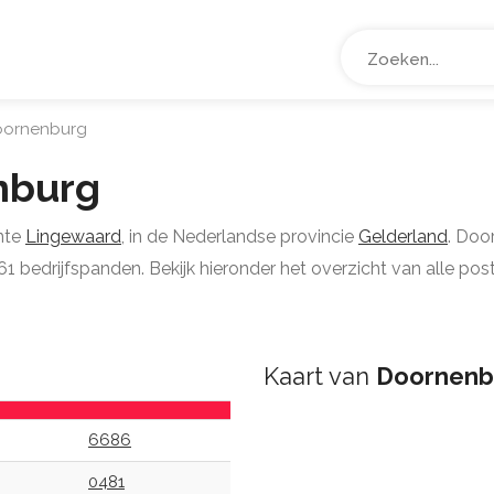
ornenburg
nburg
nte
Lingewaard
, in de Nederlandse provincie
Gelderland
. Doo
 bedrijfspanden. Bekijk hieronder het overzicht van alle post
Kaart van
Doornenb
6686
0481