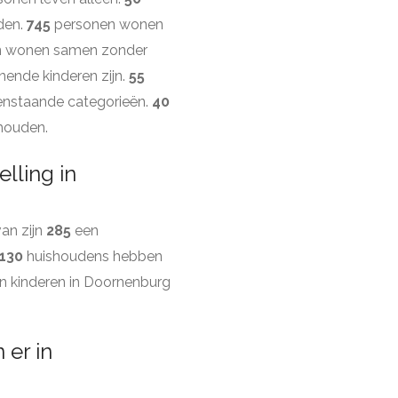
den.
745
personen wonen
 wonen samen zonder
ende kinderen zijn.
55
enstaande categorieën.
40
shouden.
lling in
an zijn
285
een
130
huishoudens hebben
 kinderen in Doornenburg
 er in