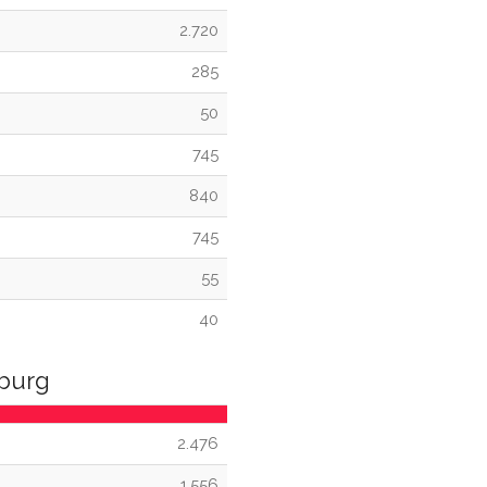
2.720
285
50
745
840
745
55
40
nburg
2.476
1.556