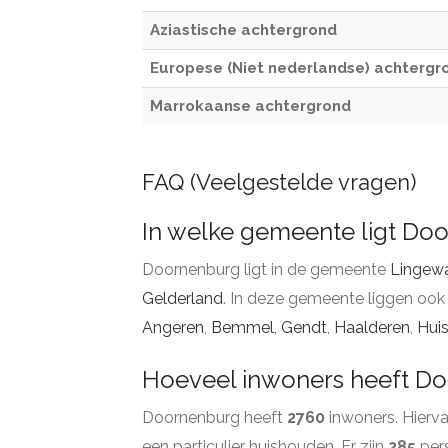
Aziastische achtergrond
Europese (Niet nederlandse) achtergr
Marrokaanse achtergrond
FAQ (Veelgestelde vragen)
In welke gemeente ligt Do
Doornenburg ligt in de gemeente
Lingew
Gelderland
. In deze gemeente liggen ook
Angeren
,
Bemmel
,
Gendt
,
Haalderen
,
Hui
Hoeveel inwoners heeft D
Doornenburg heeft
2760
inwoners. Hierv
een particulier huishouden. Er zijn
285
pers