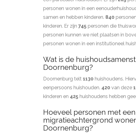
personen wonen in een eenouderhuishou
samen en hebben kinderen.
840
personen
kinderen. Er zijn
745
personen die thuiswon
personen kunnen we niet plaatsen in bov
personen wonen in een institutioneel hui
Wat is de huishoudsamenste
Doornenburg?
Doornenburg telt
1130
huishoudens. Hierv
eenpersoons huishouden.
420
van deze
1
kinderen en
425
huishoudens hebben geen
Hoeveel personen met een
migratieachtergrond wonen
Doornenburg?