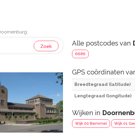
 Doornenburg:
Alle postcodes van
Zoek
6686
GPS coördinaten v
Breedtegraad (latitude)
Lengtegraad (longitude)
Wijken in
Doornenb
Wijk 00 Bemmel
Wijk 01 Ge