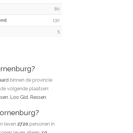
80
ond
130
5
ornenburg?
aard
binnen de provincie
 de volgende plaatsen:
ssen
,
Loo Gld
,
Ressen
.
oornenburg?
an leven
2720
personen in
onen leven alleen.
50