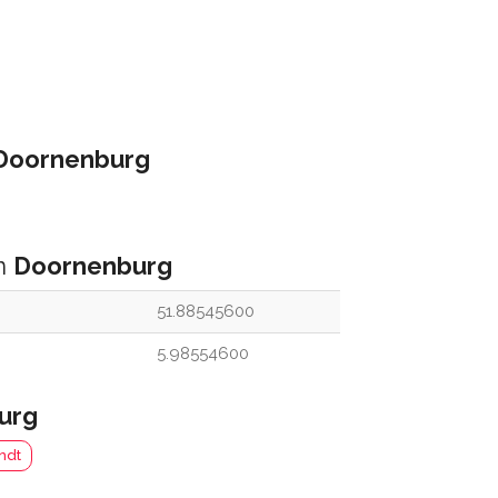
Doornenburg
an
Doornenburg
51.88545600
5.98554600
urg
ndt