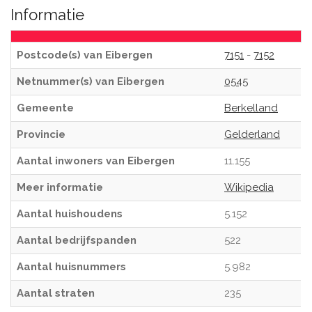
Informatie
Postcode(s) van Eibergen
7151
-
7152
Netnummer(s) van Eibergen
0545
Gemeente
Berkelland
Provincie
Gelderland
Aantal inwoners van Eibergen
11.155
Meer informatie
Wikipedia
Aantal huishoudens
5.152
Aantal bedrijfspanden
522
Aantal huisnummers
5.982
Aantal straten
235