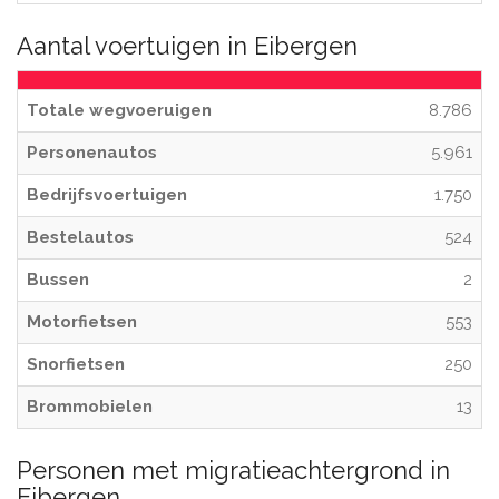
Aantal voertuigen in Eibergen
Totale wegvoeruigen
8.786
Personenautos
5.961
Bedrijfsvoertuigen
1.750
Bestelautos
524
Bussen
2
Motorfietsen
553
Snorfietsen
250
Brommobielen
13
Personen met migratieachtergrond in
Eibergen