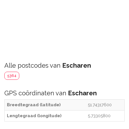
Alle postcodes van
Escharen
5364
GPS coördinaten van
Escharen
Breedtegraad (latitude)
51.74317600
Lengtegraad (longitude)
5.73305800