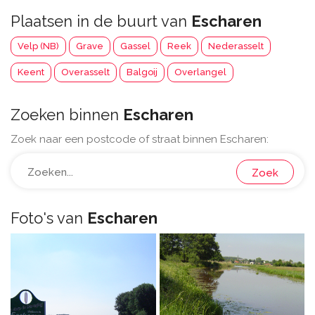
Plaatsen in de buurt van
Escharen
Velp (NB)
Grave
Gassel
Reek
Nederasselt
Keent
Overasselt
Balgoij
Overlangel
Zoeken binnen
Escharen
Zoek naar een postcode of straat binnen Escharen:
Zoek
Foto's van
Escharen