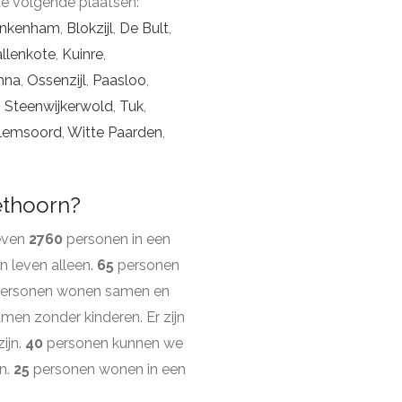
de volgende plaatsen:
ankenham
,
Blokzijl
,
De Bult
,
llenkote
,
Kuinre
,
nna
,
Ossenzijl
,
Paasloo
,
,
Steenwijkerwold
,
Tuk
,
lemsoord
,
Witte Paarden
,
ethoorn?
leven
2760
personen in een
 leven alleen.
65
personen
ersonen wonen samen en
en zonder kinderen. Er zijn
ijn.
40
personen kunnen we
n.
25
personen wonen in een