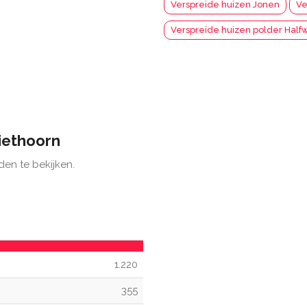
Verspreide huizen Jonen
Ve
Verspreide huizen polder Hal
iethoorn
den te bekijken.
1.220
355