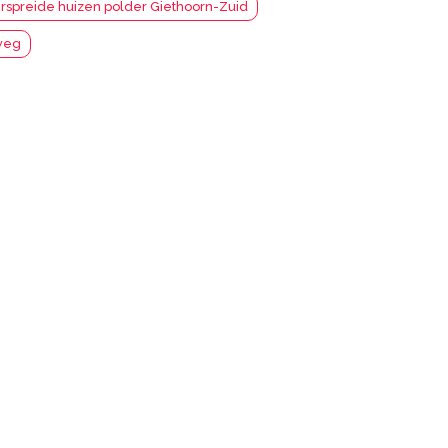
rspreide huizen polder Giethoorn-Zuid
fweg