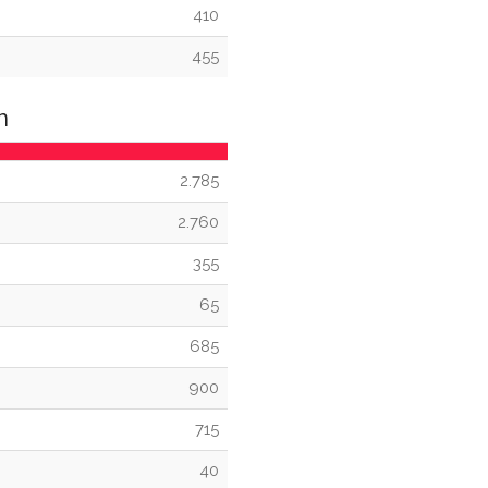
410
455
n
2.785
2.760
355
65
685
900
715
40