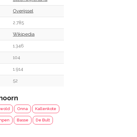
Overijssel
2.785
Wikipedia
1.346
104
1.914
52
hoorn
rwold
Onna
Kallenkote
ampen
Basse
De Bult