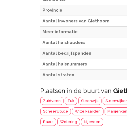
Provincie
Aantal inwoners van Giethoorn
Meer informatie
Aantal huishoudens
Aantal bedrijfspanden
Aantal huisnummers
Aantal straten
Plaatsen in de buurt van
Giet
Zuidveen
Tuk
Steenwijk
Steenwijke
Scheerwolde
Witte Paarden
Marijenk
Baars
Wetering
Nijeveen