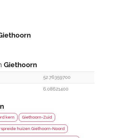
Giethoorn
an
Giethoorn
52.76359700
6.08621400
rn
rd kern
Giethoorn-Zuid
rspreide huizen Giethoorn-Noord