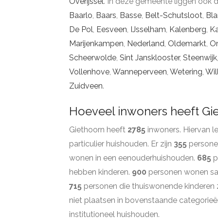
Overijssel
. In deze gemeente liggen ook 
Baarlo
,
Baars
,
Basse
,
Belt-Schutsloot
,
Bl
De Pol
,
Eesveen
,
IJsselham
,
Kalenberg
,
Ka
Marijenkampen
,
Nederland
,
Oldemarkt
,
O
Scheerwolde
,
Sint Jansklooster
,
Steenwijk
Vollenhove
,
Wanneperveen
,
Wetering
,
Wil
Zuidveen
.
Hoeveel inwoners heeft Gi
Giethoorn heeft
2785
inwoners. Hiervan 
particulier huishouden. Er zijn
355
personen
wonen in een eenouderhuishouden.
685
p
hebben kinderen.
900
personen wonen sam
715
personen die thuiswonende kinderen z
niet plaatsen in bovenstaande categorieë
institutioneel huishouden.