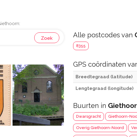
iethoorn:
Alle postcodes van
Zoek
8355
GPS coördinaten v
Breedtegraad (latitude)
Lengtegraad (longitude)
Buurten in
Giethoo
Dwarsgracht
Giethoorn-Noo
Overig Giethoorn-Noord
Ve