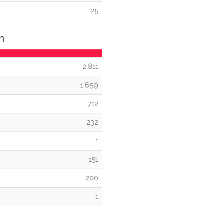
25
n
2.811
1.659
712
232
1
151
200
1