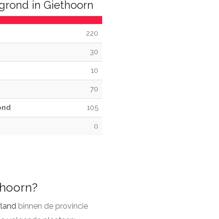
grond in Giethoorn
220
30
10
70
ond
105
0
thoorn?
rland
binnen de provincie