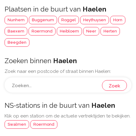
Plaatsen in de buurt van
Haelen
Nunhem
Buggenum
Roggel
Heythuysen
Horn
Baexem
Roermond
Heibloem
Neer
Herten
Beegden
Zoeken binnen
Haelen
Zoek naar een postcode of straat binnen Haelen:
Zoek
NS-stations in de buurt van
Haelen
Klik op een station om de actuele vertrektijden te bekijken.
Swalmen
Roermond