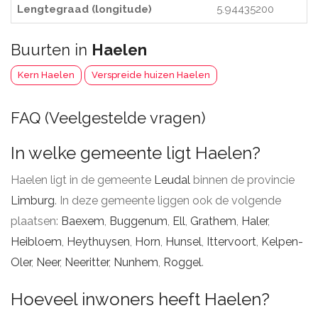
Lengtegraad (longitude)
5.94435200
Buurten in
Haelen
Kern Haelen
Verspreide huizen Haelen
FAQ (Veelgestelde vragen)
In welke gemeente ligt Haelen?
Haelen ligt in de gemeente
Leudal
binnen de provincie
Limburg
. In deze gemeente liggen ook de volgende
plaatsen:
Baexem
,
Buggenum
,
Ell
,
Grathem
,
Haler
,
Heibloem
,
Heythuysen
,
Horn
,
Hunsel
,
Ittervoort
,
Kelpen-
Oler
,
Neer
,
Neeritter
,
Nunhem
,
Roggel
.
Hoeveel inwoners heeft Haelen?