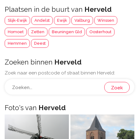
Plaatsen in de buurt van
Herveld
Slijk-Ewijk
Andelst
Ewijk
Valburg
Winssen
Homoet
Zetten
Beuningen Gld
Oosterhout
Hemmen
Deest
Zoeken binnen
Herveld
Zoek naar een postcode of straat binnen Herveld:
Zoek
Foto's van
Herveld