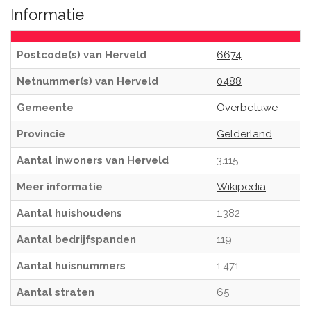
Informatie
Postcode(s) van Herveld
6674
Netnummer(s) van Herveld
0488
Gemeente
Overbetuwe
Provincie
Gelderland
Aantal inwoners van Herveld
3.115
Meer informatie
Wikipedia
Aantal huishoudens
1.382
Aantal bedrijfspanden
119
Aantal huisnummers
1.471
Aantal straten
65