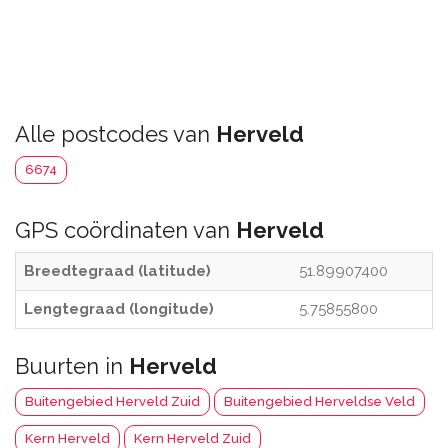
Alle postcodes van
Herveld
6674
GPS coördinaten van
Herveld
Breedtegraad (latitude)
51.89907400
Lengtegraad (longitude)
5.75855800
Buurten in
Herveld
Buitengebied Herveld Zuid
Buitengebied Herveldse Veld
Kern Herveld
Kern Herveld Zuid