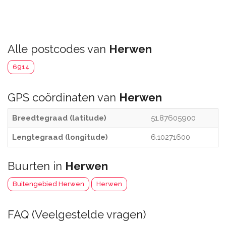
Alle postcodes van
Herwen
6914
GPS coördinaten van
Herwen
Breedtegraad (latitude)
51.87605900
Lengtegraad (longitude)
6.10271600
Buurten in
Herwen
Buitengebied Herwen
Herwen
FAQ (Veelgestelde vragen)