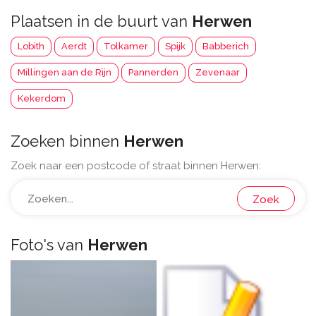
Plaatsen in de buurt van
Herwen
Lobith
Aerdt
Tolkamer
Spijk
Babberich
Millingen aan de Rijn
Pannerden
Zevenaar
Kekerdom
Zoeken binnen
Herwen
Zoek naar een postcode of straat binnen Herwen:
Zoek
Foto's van
Herwen