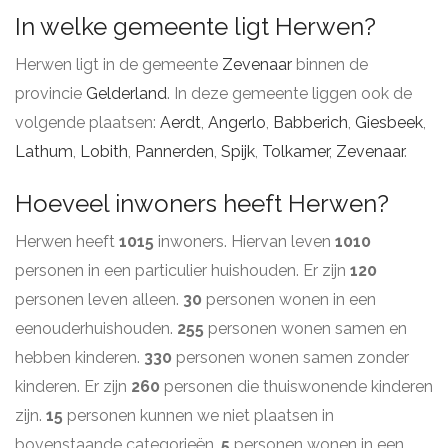
In welke gemeente ligt Herwen?
Herwen ligt in de gemeente
Zevenaar
binnen de
provincie
Gelderland
. In deze gemeente liggen ook de
volgende plaatsen:
Aerdt
,
Angerlo
,
Babberich
,
Giesbeek
,
Lathum
,
Lobith
,
Pannerden
,
Spijk
,
Tolkamer
,
Zevenaar
.
Hoeveel inwoners heeft Herwen?
Herwen heeft
1015
inwoners. Hiervan leven
1010
personen in een particulier huishouden. Er zijn
120
personen leven alleen.
30
personen wonen in een
eenouderhuishouden.
255
personen wonen samen en
hebben kinderen.
330
personen wonen samen zonder
kinderen. Er zijn
260
personen die thuiswonende kinderen
zijn.
15
personen kunnen we niet plaatsen in
bovenstaande categorieën.
5
personen wonen in een