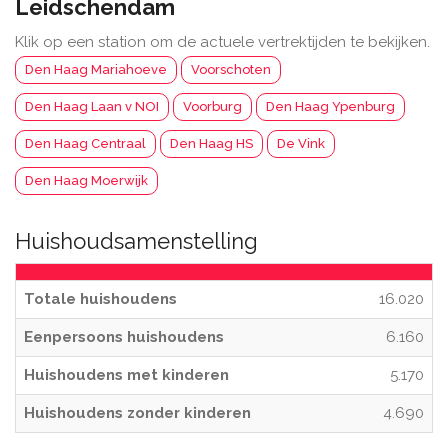
Leidschendam
Klik op een station om de actuele vertrektijden te bekijken.
Den Haag Mariahoeve
Voorschoten
Den Haag Laan v NOI
Voorburg
Den Haag Ypenburg
Den Haag Centraal
Den Haag HS
De Vink
Den Haag Moerwijk
Huishoudsamenstelling
Totale huishoudens
16.020
Eenpersoons huishoudens
6.160
Huishoudens met kinderen
5.170
Huishoudens zonder kinderen
4.690