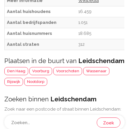
Meer informatie
Wikipedia
Aantal huishoudens
16.459
Aantal bedrijfspanden
1.051
Aantal huisnummers
18.685
Aantal straten
312
Plaatsen in de buurt van
Leidschendam
Den Haag
Voorburg
Voorschoten
Wassenaar
Rijswijk
Nootdorp
Zoeken binnen
Leidschendam
Zoek naar een postcode of straat binnen Leidschendam:
Zoek