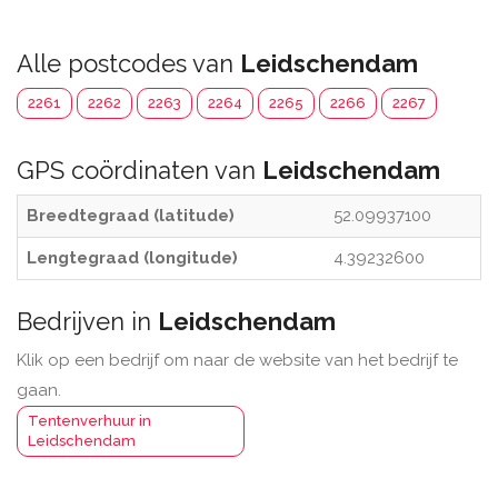
Alle postcodes van
Leidschendam
2261
2262
2263
2264
2265
2266
2267
GPS coördinaten van
Leidschendam
Breedtegraad (latitude)
52.09937100
Lengtegraad (longitude)
4.39232600
Bedrijven in
Leidschendam
Klik op een bedrijf om naar de website van het bedrijf te
gaan.
Tentenverhuur in
Leidschendam