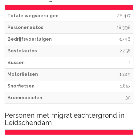
Totale wegvoeruigen
26.417
Personenautos
18.398
Bedrijfsvoertuigen
3.796
Bestelautos
2.258
Bussen
1
Motorfietsen
1.249
Snorfietsen
1.853
Brommobielen
30
Personen met migratieachtergrond in
Leidschendam