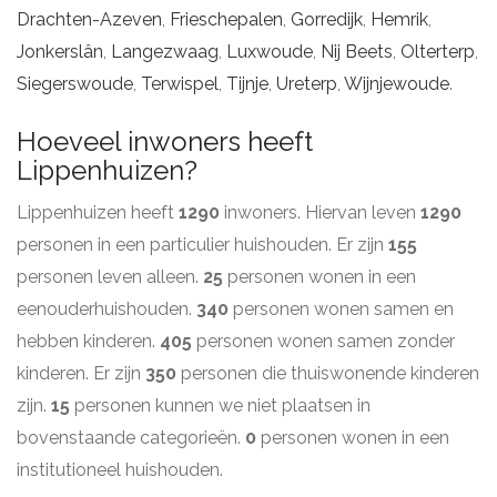
Drachten-Azeven
,
Frieschepalen
,
Gorredijk
,
Hemrik
,
Jonkerslân
,
Langezwaag
,
Luxwoude
,
Nij Beets
,
Olterterp
,
Siegerswoude
,
Terwispel
,
Tijnje
,
Ureterp
,
Wijnjewoude
.
Hoeveel inwoners heeft
Lippenhuizen?
Lippenhuizen heeft
1290
inwoners. Hiervan leven
1290
personen in een particulier huishouden. Er zijn
155
personen leven alleen.
25
personen wonen in een
eenouderhuishouden.
340
personen wonen samen en
hebben kinderen.
405
personen wonen samen zonder
kinderen. Er zijn
350
personen die thuiswonende kinderen
zijn.
15
personen kunnen we niet plaatsen in
bovenstaande categorieën.
0
personen wonen in een
institutioneel huishouden.