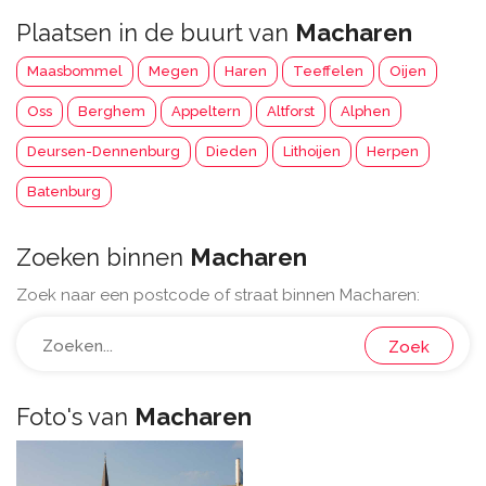
Plaatsen in de buurt van
Macharen
Maasbommel
Megen
Haren
Teeffelen
Oijen
Oss
Berghem
Appeltern
Altforst
Alphen
Deursen-Dennenburg
Dieden
Lithoijen
Herpen
Batenburg
Zoeken binnen
Macharen
Zoek naar een postcode of straat binnen Macharen:
Zoek
Foto's van
Macharen