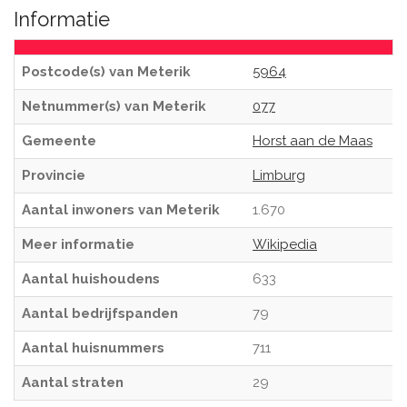
Informatie
Postcode(s) van Meterik
5964
Netnummer(s) van Meterik
077
Gemeente
Horst aan de Maas
Provincie
Limburg
Aantal inwoners van Meterik
1.670
Meer informatie
Wikipedia
Aantal huishoudens
633
Aantal bedrijfspanden
79
Aantal huisnummers
711
Aantal straten
29