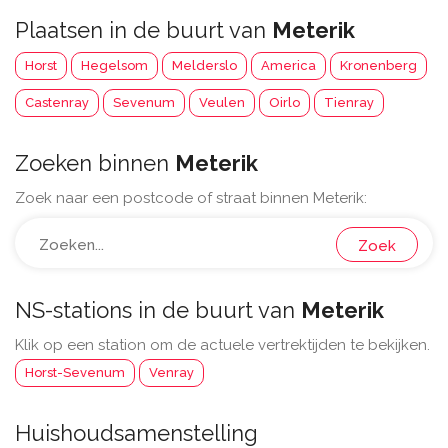
Plaatsen in de buurt van
Meterik
Horst
Hegelsom
Melderslo
America
Kronenberg
Castenray
Sevenum
Veulen
Oirlo
Tienray
Zoeken binnen
Meterik
Zoek naar een postcode of straat binnen Meterik:
Zoek
NS-stations in de buurt van
Meterik
Klik op een station om de actuele vertrektijden te bekijken.
Horst-Sevenum
Venray
Huishoudsamenstelling