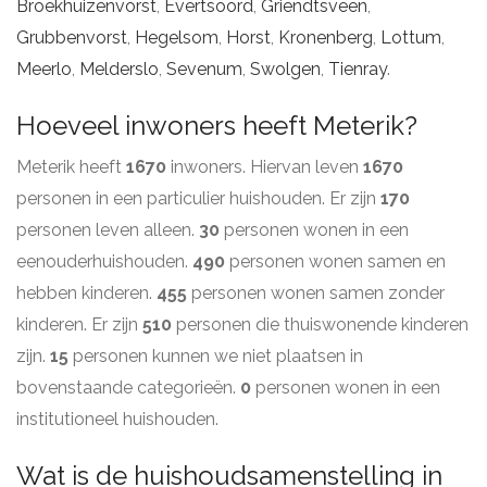
Broekhuizenvorst
,
Evertsoord
,
Griendtsveen
,
Grubbenvorst
,
Hegelsom
,
Horst
,
Kronenberg
,
Lottum
,
Meerlo
,
Melderslo
,
Sevenum
,
Swolgen
,
Tienray
.
Hoeveel inwoners heeft Meterik?
Meterik heeft
1670
inwoners. Hiervan leven
1670
personen in een particulier huishouden. Er zijn
170
personen leven alleen.
30
personen wonen in een
eenouderhuishouden.
490
personen wonen samen en
hebben kinderen.
455
personen wonen samen zonder
kinderen. Er zijn
510
personen die thuiswonende kinderen
zijn.
15
personen kunnen we niet plaatsen in
bovenstaande categorieën.
0
personen wonen in een
institutioneel huishouden.
Wat is de huishoudsamenstelling in