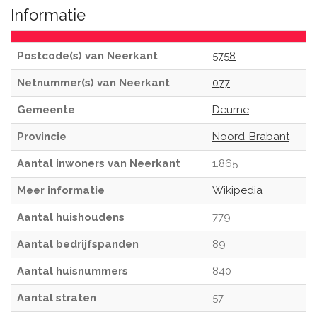
Informatie
Postcode(s) van Neerkant
5758
Netnummer(s) van Neerkant
077
Gemeente
Deurne
Provincie
Noord-Brabant
Aantal inwoners van Neerkant
1.865
Meer informatie
Wikipedia
Aantal huishoudens
779
Aantal bedrijfspanden
89
Aantal huisnummers
840
Aantal straten
57