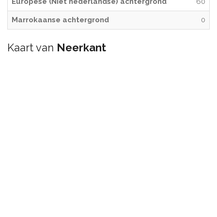
Europese (Niet nederlandse) achtergrond
60
Marrokaanse achtergrond
0
Kaart van
Neerkant