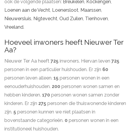
ook de volgende plaatsen:
Breukelen
,
Kockengen
,
Loenen aan de Vecht
,
Loenersloot
,
Maarssen
,
Nieuwersluis
,
Nigtevecht
,
Oud Zuilen
,
Tienhoven
,
Vreeland
.
Hoeveel inwoners heeft Nieuwer Ter
Aa?
Nieuwer Ter Aa heeft
725
inwoners. Hiervan leven
725
personen in een particulier huishouden. Er zijn
60
personen leven alleen.
15
personen wonen in een
eenouderhuishouden.
200
personen wonen samen en
hebben kinderen.
170
personen wonen samen zonder
kinderen. Er zijn
275
personen die thuiswonende kinderen
zijn.
5
personen kunnen we niet plaatsen in
bovenstaande categorieën.
0
personen wonen in een
institutioneel huishouden.