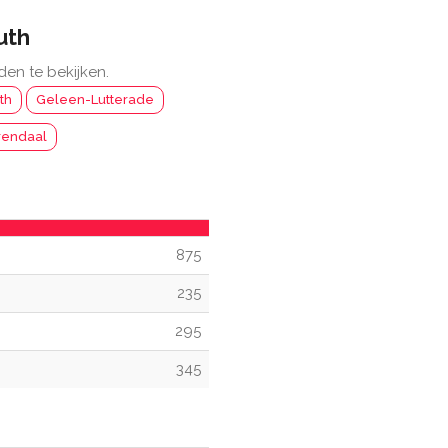
uth
den te bekijken.
th
Geleen-Lutterade
rendaal
875
235
295
345