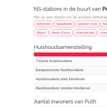
NS-stations in de buurt van
P
Klik op een station om de actuele vertrektij
Schinnen
Spaubeek
Geleen Oost
Nu
Sittard
Beek-Elsloo
Hoensbroek
Voe
Huishoudsamenstelling
Totale huishoudens
Eenpersoons huishoudens
Huishoudens met kinderen
Huishoudens zonder kinderen
Aantal inwoners van Puth