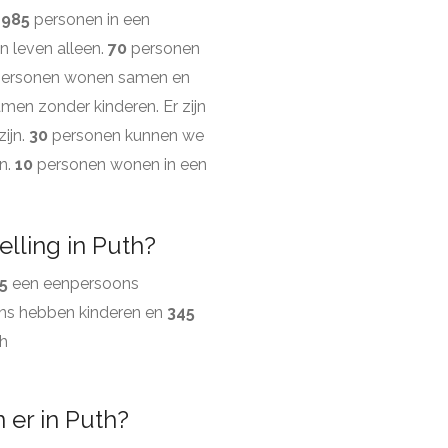
1985
personen in een
 leven alleen.
70
personen
ersonen wonen samen en
en zonder kinderen. Er zijn
ijn.
30
personen kunnen we
n.
10
personen wonen in een
lling in Puth?
5
een eenpersoons
ns hebben kinderen en
345
th
er in Puth?