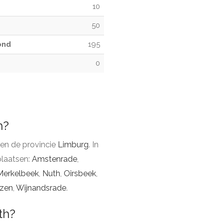
10
50
ond
195
0
h?
en de provincie
Limburg
. In
laatsen:
Amstenrade
,
Merkelbeek
,
Nuth
,
Oirsbeek
,
izen
,
Wijnandsrade
.
th?