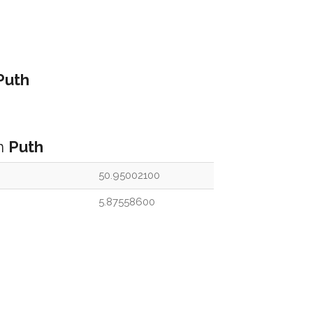
Puth
an
Puth
50.95002100
5.87558600