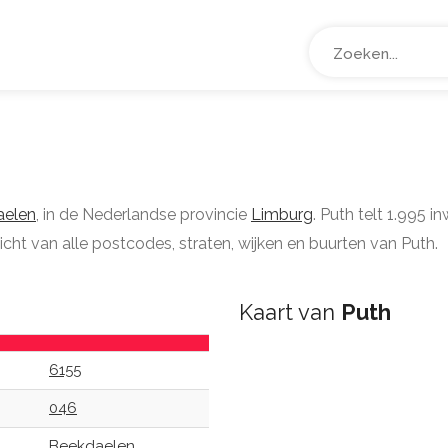
aelen
, in de Nederlandse provincie
Limburg
. Puth telt 1.995 
icht van alle postcodes, straten, wijken en buurten van Puth.
Kaart van
Puth
6155
046
Beekdaelen