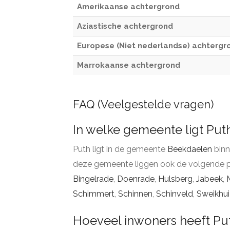
Amerikaanse achtergrond
Aziastische achtergrond
Europese (Niet nederlandse) achtergr
Marrokaanse achtergrond
FAQ (Veelgestelde vragen)
In welke gemeente ligt Put
Puth ligt in de gemeente
Beekdaelen
binn
deze gemeente liggen ook de volgende p
Bingelrade
,
Doenrade
,
Hulsberg
,
Jabeek
,
Schimmert
,
Schinnen
,
Schinveld
,
Sweikhu
Hoeveel inwoners heeft Pu