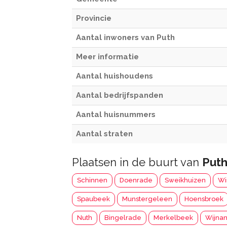
Provincie
Aantal inwoners van Puth
Meer informatie
Aantal huishoudens
Aantal bedrijfspanden
Aantal huisnummers
Aantal straten
Plaatsen in de buurt van
Put
Schinnen
Doenrade
Sweikhuizen
Wi
Spaubeek
Munstergeleen
Hoensbroek
Nuth
Bingelrade
Merkelbeek
Wijna