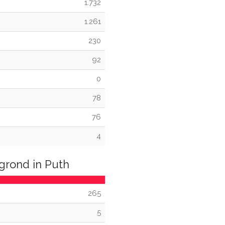
1.732
1.261
230
92
0
78
76
4
grond in Puth
265
5