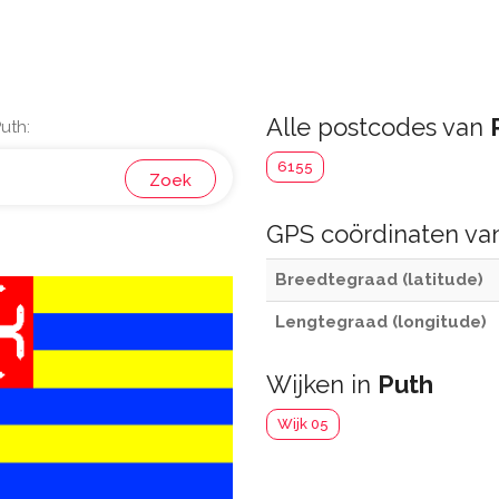
Alle postcodes van
uth:
6155
Zoek
GPS coördinaten v
Breedtegraad (latitude)
Lengtegraad (longitude)
Wijken in
Puth
Wijk 05