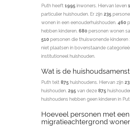
Puth heeft
1995
inwoners. Hiervan leven
particulier huishouden. Er zijn
235
personen
wonen in een eenouderhuishouden.
460
p
hebben kinderen.
680
personen wonen sam
510
personen die thuiswonende kinderen z
niet plaatsen in bovenstaande categorieë
institutioneel huishouden.
Wat is de huishoudsamenste
Puth telt
875
huishoudens. Hiervan zijn
23
huishouden.
295
van deze
875
huishoude
huishoudens hebben geen kinderen in Pu
Hoeveel personen met een
migratieachtergrond wonen 