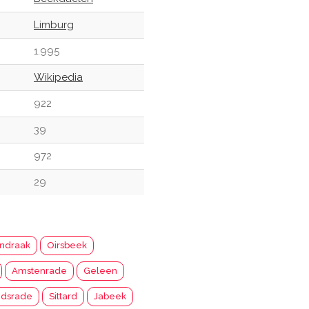
Limburg
1.995
Wikipedia
922
39
972
29
h
ndraak
Oirsbeek
Amstenrade
Geleen
ndsrade
Sittard
Jabeek