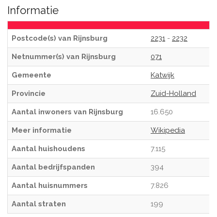
Informatie
Postcode(s) van Rijnsburg
2231
-
2232
Netnummer(s) van Rijnsburg
071
Gemeente
Katwijk
Provincie
Zuid-Holland
Aantal inwoners van Rijnsburg
16.650
Meer informatie
Wikipedia
Aantal huishoudens
7.115
Aantal bedrijfspanden
394
Aantal huisnummers
7.826
Aantal straten
199