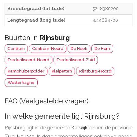
Breedtegraad (latitude)
52.18380200
Lengtegraad (longitude)
4.44684700
Buurten in
Rijnsburg
Centrum
Centrum-Noord
De Hoek
De Horn
Frederiksoord-Noord
Frederiksoord-Zuid
Kamphuizerpolder
Kleipetten
Rijnsburg-Noord
Westerhaghe
FAQ (Veelgestelde vragen)
In welke gemeente ligt Rijnsburg?
Rijnsburg ligt in de gemeente
Katwijk
binnen de provincie
Zuid-Holland
. In deze gemeente liggen ook de volgende