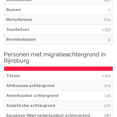
Bussen
0
Motorfietsen
601
Snorfietsen
1.557
Brommobielen
11
Personen met migratieachtergrond in
Rijnsburg
Totaal
1.915
Afrikaanse achtergrond
205
Amerikaanse achtergrond
245
Aziastische achtergrond
470
Europese (Niet nederlandse) achtergrond
985