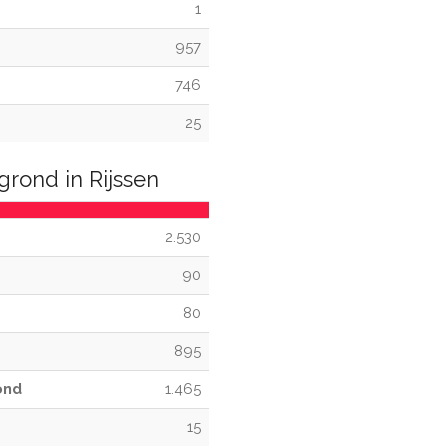
1
957
746
25
rond in Rijssen
2.530
90
80
895
ond
1.465
15