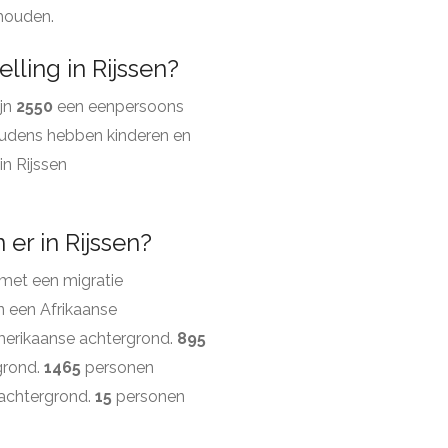
shouden.
ling in Rijssen?
ijn
2550
een eenpersoons
udens hebben kinderen en
n Rijssen
er in Rijssen?
met een migratie
 een Afrikaanse
erikaanse achtergrond.
895
grond.
1465
personen
 achtergrond.
15
personen