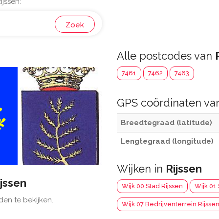
jssen:
Zoek
Alle postcodes van
7461
7462
7463
GPS coördinaten v
Breedtegraad (latitude)
Lengtegraad (longitude)
Wijken in
Rijssen
ijssen
Wijk 00 Stad Rijssen
Wijk 01
den te bekijken.
Wijk 07 Bedrijventerrein Rijsse