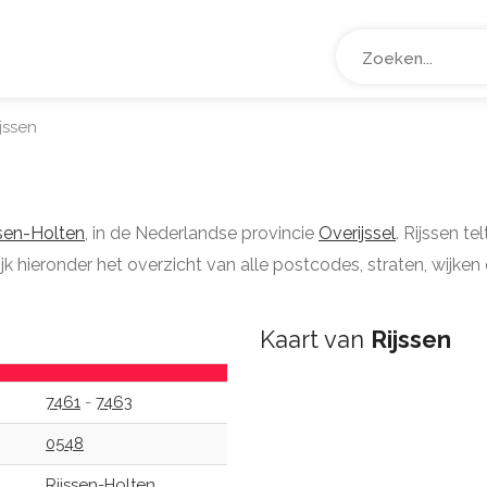
jssen
ssen-Holten
, in de Nederlandse provincie
Overijssel
. Rijssen te
k hieronder het overzicht van alle postcodes, straten, wijken 
Kaart van
Rijssen
7461
-
7463
0548
Rijssen-Holten