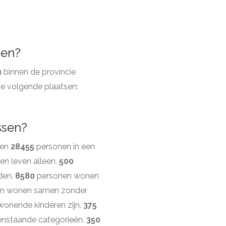
sen?
n
binnen de provincie
de volgende plaatsen:
ssen?
ven
28455
personen in een
n leven alleen.
500
den.
8580
personen wonen
n wonen samen zonder
wonende kinderen zijn.
375
enstaande categorieën.
350