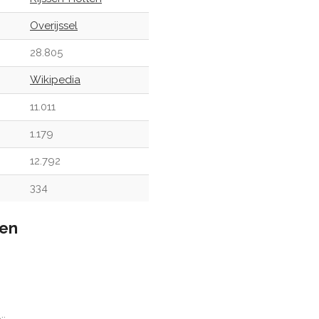
Overijssel
28.805
Wikipedia
11.011
1.179
12.792
334
sen