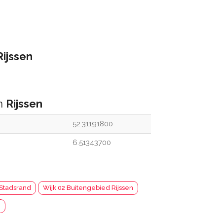
Rijssen
an
Rijssen
52.31191800
6.51343700
 Stadsrand
Wijk 02 Buitengebied Rijssen
n