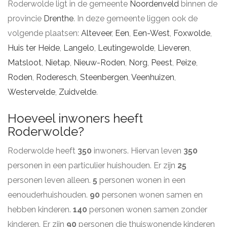
Roderwolde ligt in de gemeente
Noordenveld
binnen de
provincie
Drenthe
. In deze gemeente liggen ook de
volgende plaatsen:
Alteveer
,
Een
,
Een-West
,
Foxwolde
,
Huis ter Heide
,
Langelo
,
Leutingewolde
,
Lieveren
,
Matsloot
,
Nietap
,
Nieuw-Roden
,
Norg
,
Peest
,
Peize
,
Roden
,
Roderesch
,
Steenbergen
,
Veenhuizen
,
Westervelde
,
Zuidvelde
.
Hoeveel inwoners heeft
Roderwolde?
Roderwolde heeft
350
inwoners. Hiervan leven
350
personen in een particulier huishouden. Er zijn
25
personen leven alleen.
5
personen wonen in een
eenouderhuishouden.
90
personen wonen samen en
hebben kinderen.
140
personen wonen samen zonder
kinderen. Er zijn
90
personen die thuiswonende kinderen