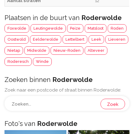
Aantal straten
12
Plaatsen in de buurt van
Roderwolde
Foxwolde
Leutingewolde
Peize
Matsloot
Roden
Oostwold
Eelderwolde
Lettelbert
Leek
Lieveren
Nietap
Midwolde
Nieuw-Roden
Alteveer
Roderesch
Winde
Zoeken binnen
Roderwolde
Zoek naar een postcode of straat binnen Roderwolde:
Zoek
Foto's van
Roderwolde