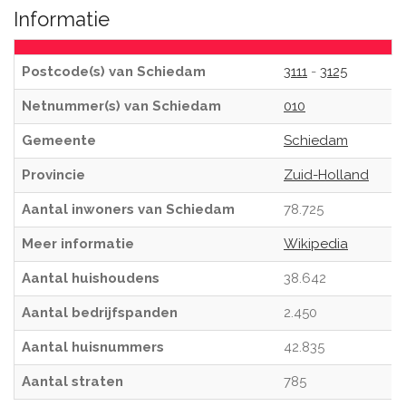
Informatie
Postcode(s) van Schiedam
3111
-
3125
Netnummer(s) van Schiedam
010
Gemeente
Schiedam
Provincie
Zuid-Holland
Aantal inwoners van Schiedam
78.725
Meer informatie
Wikipedia
Aantal huishoudens
38.642
Aantal bedrijfspanden
2.450
Aantal huisnummers
42.835
Aantal straten
785