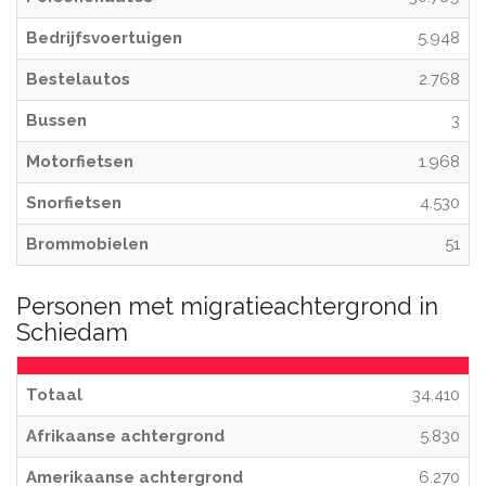
Bedrijfsvoertuigen
5.948
Bestelautos
2.768
Bussen
3
Motorfietsen
1.968
Snorfietsen
4.530
Brommobielen
51
Personen met migratieachtergrond in
Schiedam
Totaal
34.410
Afrikaanse achtergrond
5.830
Amerikaanse achtergrond
6.270