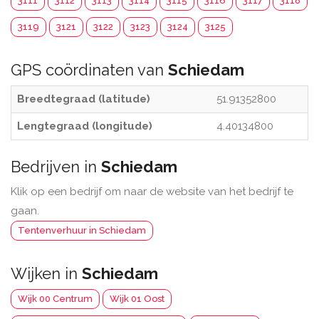
3111
3112
3113
3114
3115
3116
3117
3118
3119
3121
3122
3123
3124
3125
GPS coördinaten van
Schiedam
Breedtegraad (latitude)
51.91352800
Lengtegraad (longitude)
4.40134800
Bedrijven in
Schiedam
Klik op een bedrijf om naar de website van het bedrijf te
gaan.
Tentenverhuur in Schiedam
Wijken in
Schiedam
Wijk 00 Centrum
Wijk 01 Oost