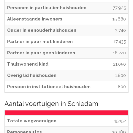
Personen in particulier huishouden
77.925
Alleenstaande inwoners
15.680
Ouder in eenouderhuishouden
3.740
Partner in paar met kinderen
17.435
Partner in paar geen kinderen
18.220
Thuiswonend kind
21.050
Overig lid huishouden
1.800
Persoon in institutioneel huishouden
800
Aantal voertuigen in Schiedam
Totale wegvoeruigen
45.152
Personenautos
30.789