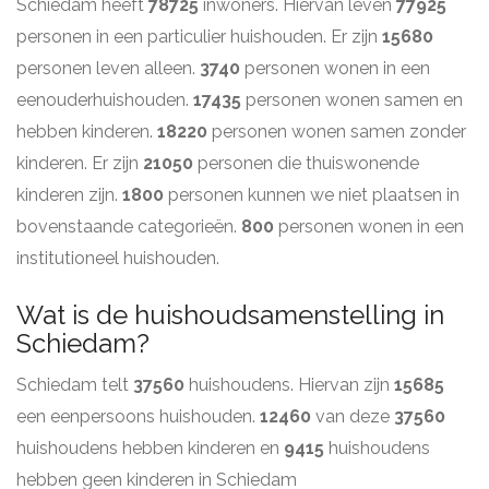
Schiedam heeft
78725
inwoners. Hiervan leven
77925
personen in een particulier huishouden. Er zijn
15680
personen leven alleen.
3740
personen wonen in een
eenouderhuishouden.
17435
personen wonen samen en
hebben kinderen.
18220
personen wonen samen zonder
kinderen. Er zijn
21050
personen die thuiswonende
kinderen zijn.
1800
personen kunnen we niet plaatsen in
bovenstaande categorieën.
800
personen wonen in een
institutioneel huishouden.
Wat is de huishoudsamenstelling in
Schiedam?
Schiedam telt
37560
huishoudens. Hiervan zijn
15685
een eenpersoons huishouden.
12460
van deze
37560
huishoudens hebben kinderen en
9415
huishoudens
hebben geen kinderen in Schiedam