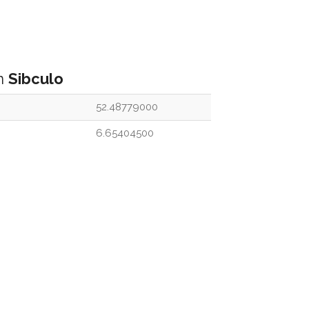
an
Sibculo
52.48779000
6.65404500