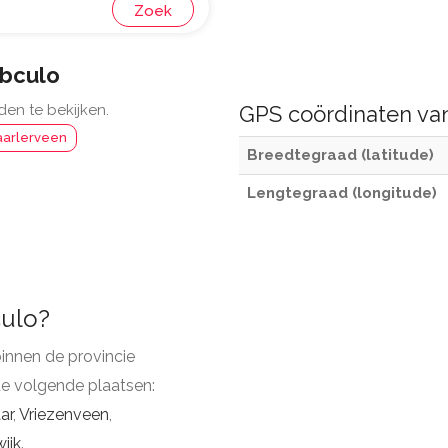
Zoek
ibculo
den te bekijken.
GPS coördinaten v
aarlerveen
Breedtegraad (latitude)
Lengtegraad (longitude)
culo?
innen de provincie
de volgende plaatsen:
ar
,
Vriezenveen
,
ijk
.