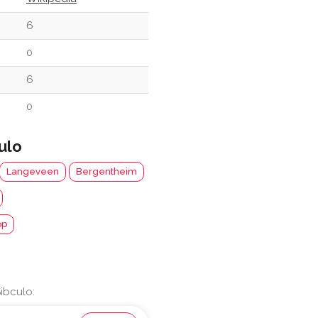
6
0
6
0
ulo
Langeveen
Bergentheim
op
ibculo: