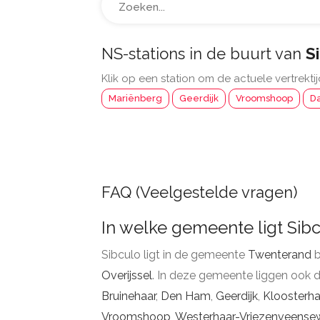
NS-stations in de buurt van
S
Klik op een station om de actuele vertrektij
Mariënberg
Geerdijk
Vroomshoop
D
FAQ (Veelgestelde vragen)
In welke gemeente ligt Sib
Sibculo ligt in de gemeente
Twenterand
b
Overijssel
. In deze gemeente liggen ook 
Bruinehaar
,
Den Ham
,
Geerdijk
,
Kloosterha
Vroomshoop
,
Westerhaar-Vriezenveensew