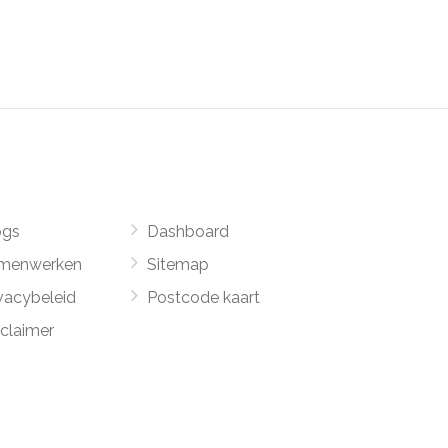
ogs
Dashboard
menwerken
Sitemap
vacybeleid
Postcode kaart
sclaimer