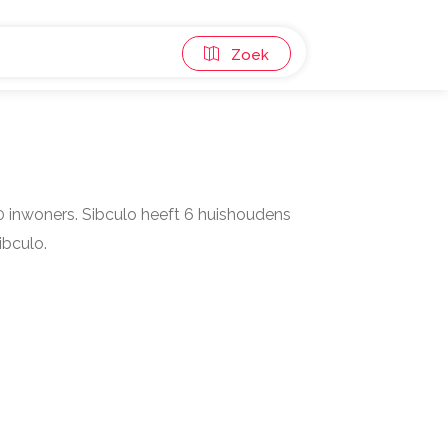
Zoek
t 0 inwoners. Sibculo heeft 6 huishoudens
ibculo.