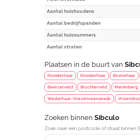
Aantal huishoudens
Aantal bedrijfspanden
Aantal huisnummers
Aantal straten
Plaatsen in de buurt van
Sibc
Kloosterhaar
Kloosterhaar
Bruinehaar
Beerzerveld
Bruchterveld
Mariënberg
Westerhaar-Vriezenveensewijk
Vroomsho
Zoeken binnen
Sibculo
Zoek naar een postcode of straat binnen S