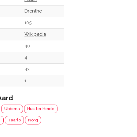
Drenthe
105
Wikipedia
40
4
43
1
Aard
Ubbena
Huis ter Heide
e
Taarlo
Norg