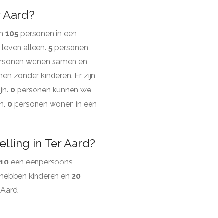
r Aard?
en
105
personen in een
leven alleen.
5
personen
rsonen wonen samen en
 zonder kinderen. Er zijn
jn.
0
personen kunnen we
n.
0
personen wonen in een
lling in Ter Aard?
10
een eenpersoons
hebben kinderen en
20
 Aard