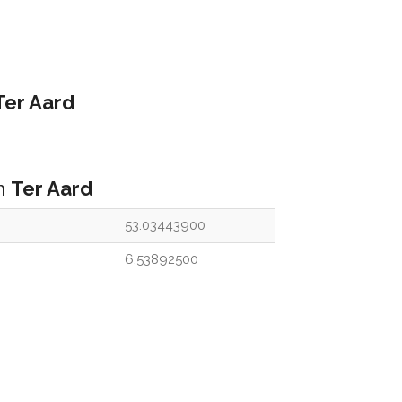
Ter Aard
an
Ter Aard
53.03443900
6.53892500