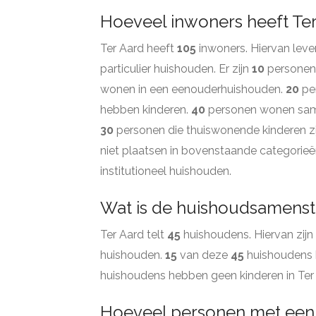
Hoeveel inwoners heeft Te
Ter Aard heeft
105
inwoners. Hiervan lev
particulier huishouden. Er zijn
10
personen 
wonen in een eenouderhuishouden.
20
pe
hebben kinderen.
40
personen wonen samen
30
personen die thuiswonende kinderen zi
niet plaatsen in bovenstaande categorieë
institutioneel huishouden.
Wat is de huishoudsamenste
Ter Aard telt
45
huishoudens. Hiervan zijn
huishouden.
15
van deze
45
huishoudens 
huishoudens hebben geen kinderen in Ter
Hoeveel personen met een