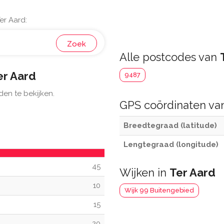
er Aard:
Zoek
Alle postcodes van
er Aard
9487
den te bekijken.
GPS coördinaten v
Breedtegraad (latitude)
Lengtegraad (longitude)
45
Wijken in
Ter Aard
10
Wijk 99 Buitengebied
15
20