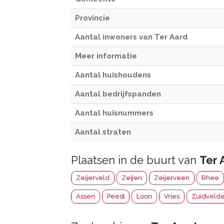
Provincie
Aantal inwoners van Ter Aard
Meer informatie
Aantal huishoudens
Aantal bedrijfspanden
Aantal huisnummers
Aantal straten
Plaatsen in de buurt van
Ter 
Zeijerveld
Zeijen
Zeijerveen
Rhee
Assen
Peest
Loon
Vries
Zuidveld