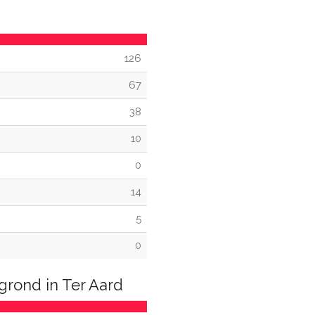
126
67
38
10
0
14
5
0
grond in Ter Aard