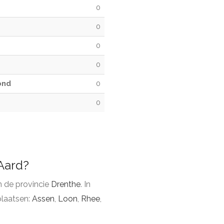
0
0
0
0
ond
0
0
 Aard?
 de provincie
Drenthe
. In
laatsen:
Assen
,
Loon
,
Rhee
,