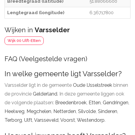
Breedtegraad (latitude)
51.88066600
Lengtegraad (longitude)
6.36717800
Wijken in
Varsselder
Wijk 00 Ulft-Etten
FAQ (Veelgestelde vragen)
In welke gemeente ligt Varsselder?
Varsselder ligt in de gemeente
Oude IJsselstreek
binnen
de provincie
Gelderland
. In deze gemeente liggen ook
de volgende plaatsen:
Breedenbroek
,
Etten
,
Gendringen
,
Heelweg
,
Megchelen
,
Netterden
,
Silvolde
,
Sinderen
,
Terborg
,
Ulft
,
Varsseveld
,
Voorst
,
Westendorp
.