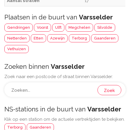
Aantal straten
17
Plaatsen in de buurt van
Varsselder
Gendringen
Voorst
Ulft
Megchelen
Silvolde
Netterden
Etten
Azewijn
Terborg
Gaanderen
Vethuizen
Zoeken binnen
Varsselder
Zoek naar een postcode of straat binnen Varsselder:
Zoek
NS-stations in de buurt van
Varsselder
Klik op een station om de actuele vertrektijden te bekijken.
Terborg
Gaanderen