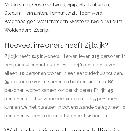
Middelstum
,
Oosterwijtwerd
,
Spijk
,
Startenhuizen
,
Stedum
,
Termunten
,
Termunterzijl
,
Toornwerd
,
Wagenborgen
,
Westeremden
,
Westerwijtwerd
,
Wirdum
,
Woldendorp
,
Zeerijp
.
Hoeveel inwoners heeft Zijldijk?
Zijldijk heeft
215
inwoners. Hiervan leven
215
personen in
een particulier huishouden. Er zijn
40
personen leven
alleen.
10
personen wonen in een eenouderhuishouden.
35
personen wonen samen en hebben kinderen.
80
personen wonen samen zonder kinderen. Er zijn
45
personen die thuiswonende kinderen zijn.
5
personen
kunnen we niet plaatsen in bovenstaande categorieën.
0
personen wonen in een institutioneel huishouden.
Wat is de huishoudsamenstelling in