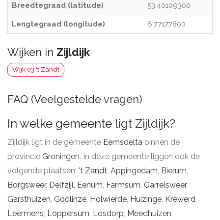
Breedtegraad (latitude)
53.40109300
Lengtegraad (longitude)
6.77177800
Wijken in
Zijldijk
Wijk 03 't Zandt
FAQ (Veelgestelde vragen)
In welke gemeente ligt Zijldijk?
Zijldijk ligt in de gemeente
Eemsdelta
binnen de
provincie
Groningen
. In deze gemeente liggen ook de
volgende plaatsen:
't Zandt
,
Appingedam
,
Bierum
,
Borgsweer
,
Delfzijl
,
Eenum
,
Farmsum
,
Garrelsweer
,
Garsthuizen
,
Godlinze
,
Holwierde
,
Huizinge
,
Krewerd
,
Leermens
,
Loppersum
,
Losdorp
,
Meedhuizen
,