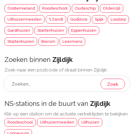
Oosternieland
Roodeschool
Oudeschip
Oldenzijl
Uithuizermeeden
't Zandt
Godlinze
Spijk
Losdorp
Garsthuizen
Startenhuizen
Eppenhuizen
Startenhuizen
Bierum
Leermens
Zoeken binnen
Zijldijk
Zoek naar een postcode of straat binnen Zijldijk:
Zoek
NS-stations in de buurt van
Zijldijk
Klik op een station om de actuele vertrektijden te bekijken.
Roodeschool
Uithuizermeeden
Uithuizen
Loppersum