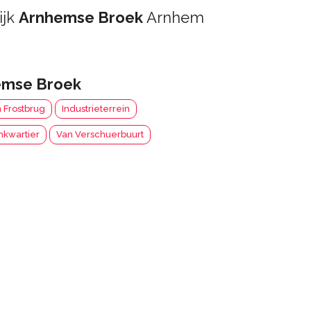
ijk
Arnhemse Broek
Arnhem
emse Broek
n Frostbrug
Industrieterrein
nkwartier
Van Verschuerbuurt