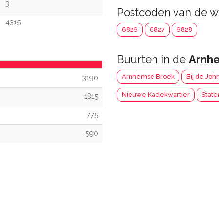
3
Postcoden van de w
4315
6826
6827
6828
Buurten in de
Arnh
Arnhemse Broek
Bij de Joh
3190
Nieuwe Kadekwartier
State
1815
775
590