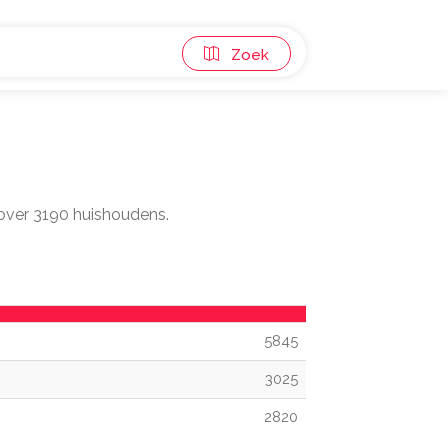
Zoek
 over 3190 huishoudens.
5845
3025
2820