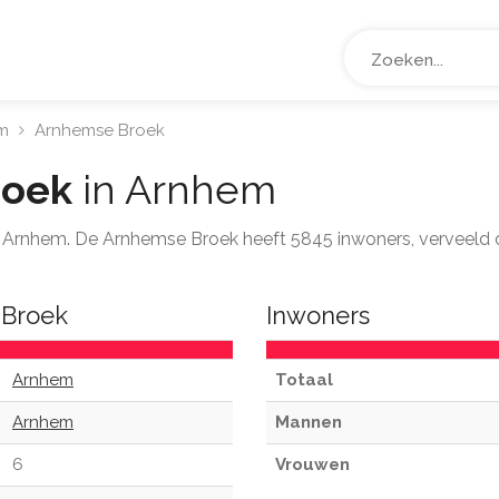
m
Arnhemse Broek
roek
in Arnhem
ts Arnhem. De Arnhemse Broek heeft 5845 inwoners, verveeld
 Broek
Inwoners
Arnhem
Totaal
Arnhem
Mannen
6
Vrouwen