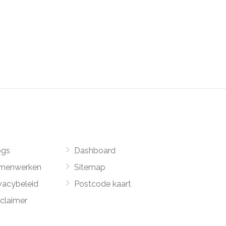
ogs
Dashboard
menwerken
Sitemap
vacybeleid
Postcode kaart
sclaimer