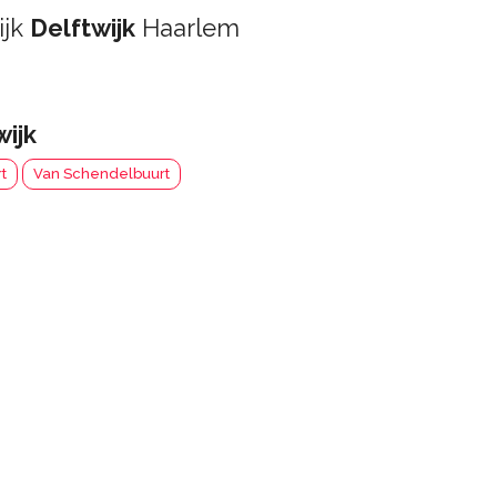
ijk
Delftwijk
Haarlem
wijk
t
Van Schendelbuurt