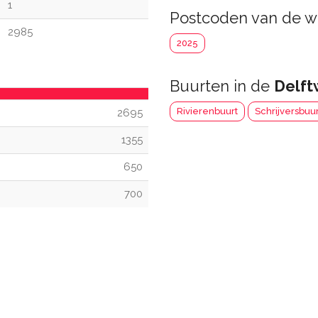
1
Postcoden van de w
2985
2025
Buurten in de
Delft
Rivierenbuurt
Schrijversbuur
2695
1355
650
700