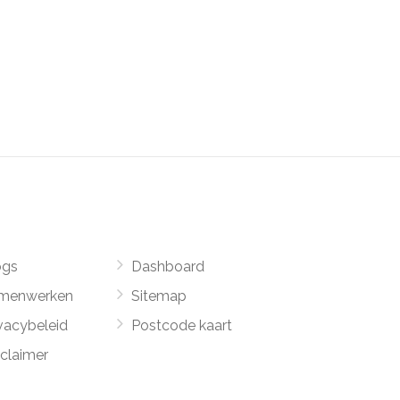
ogs
Dashboard
menwerken
Sitemap
vacybeleid
Postcode kaart
sclaimer