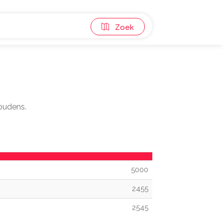
Zoek
houdens.
5000
2455
2545