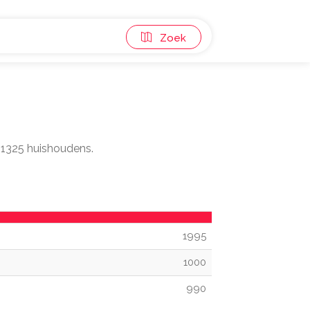
Zoek
r 1325 huishoudens.
1995
1000
990