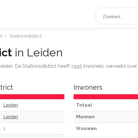
n
Stationsdistrict
ict
in Leiden
 Leiden. De Stationsdistrict heeft 1995 inwoners, verveeld ove
trict
Inwoners
Leiden
Totaal
Leiden
Mannen
1
Vrouwen