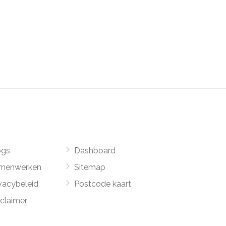
ogs
Dashboard
menwerken
Sitemap
vacybeleid
Postcode kaart
sclaimer