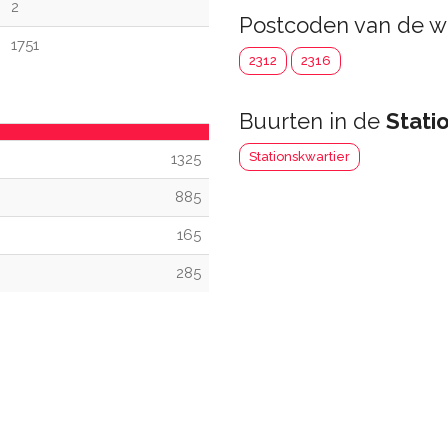
2
Postcoden van de w
1751
2312
2316
Buurten in de
Statio
Stationskwartier
1325
885
165
285