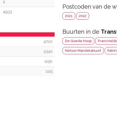
2
Postcoden van de w
4933
2021
2022
Buurten in de
Trans
De Goede Hoop
Frans Halsb
4700
Nelson Mandelabuurt
Patri
2340
1250
1115