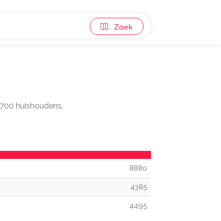
Zoek
 4700 huishoudens.
8880
4385
4495