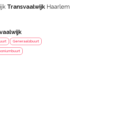
ijk
Transvaalwijk
Haarlem
vaalwijk
uurt
Generaalsbuurt
moniumbuurt