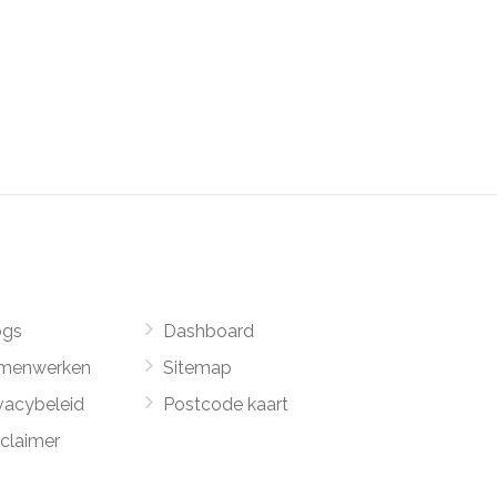
ogs
Dashboard
menwerken
Sitemap
vacybeleid
Postcode kaart
sclaimer