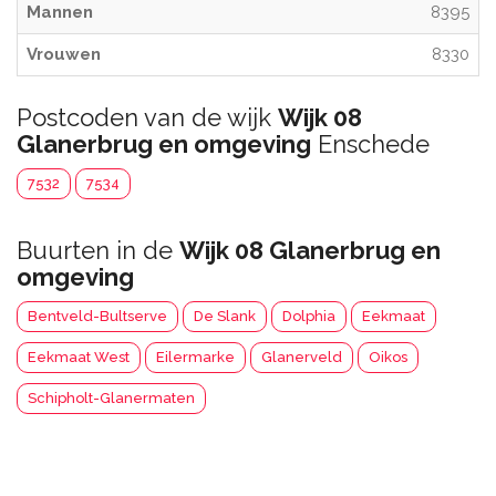
Mannen
8395
Vrouwen
8330
Postcoden van de wijk
Wijk 08
Glanerbrug en omgeving
Enschede
7532
7534
Buurten in de
Wijk 08 Glanerbrug en
omgeving
Bentveld-Bultserve
De Slank
Dolphia
Eekmaat
Eekmaat West
Eilermarke
Glanerveld
Oikos
Schipholt-Glanermaten