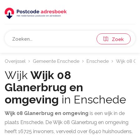
Zoek
Overijssel
Gemeente Enschede
Enschede
Wijk 08 Gl
Wijk
Wijk 08
Glanerbrug en
omgeving
in Enschede
Wijk 08 Glanerbrug en omgeving
is een wijk in de
plaats Enschede. De Wijk 08 Glanerbrug en omgeving
heeft 16725 inwoners, verveeld over 6940 huishoudens.