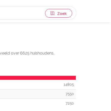
Zoek
erveeld over 6625 huishoudens.
14805
7550
7250