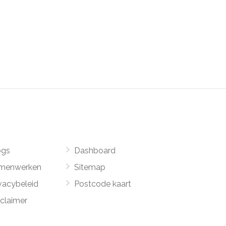
ogs
Dashboard
menwerken
Sitemap
vacybeleid
Postcode kaart
sclaimer