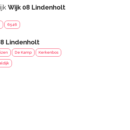
ijk
Wijk 08 Lindenholt
5
6546
08 Lindenholt
uizen
De Kamp
Kerkenbos
ldijk