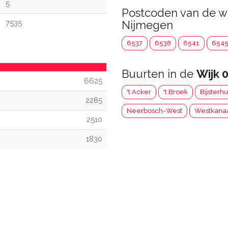
5
Postcoden van de w
7535
Nijmegen
6537
6538
6541
654
Buurten in de
Wijk 
6625
't Acker
't Broek
Bijsterh
2285
Neerbosch-West
Westkanaa
2510
1830