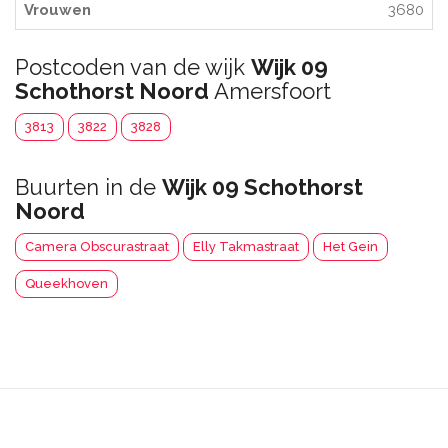
Vrouwen
3680
Postcoden van de wijk
Wijk 09
Schothorst Noord
Amersfoort
3813
3822
3828
Buurten in de
Wijk 09 Schothorst
Noord
Camera Obscurastraat
Elly Takmastraat
Het Gein
Queekhoven