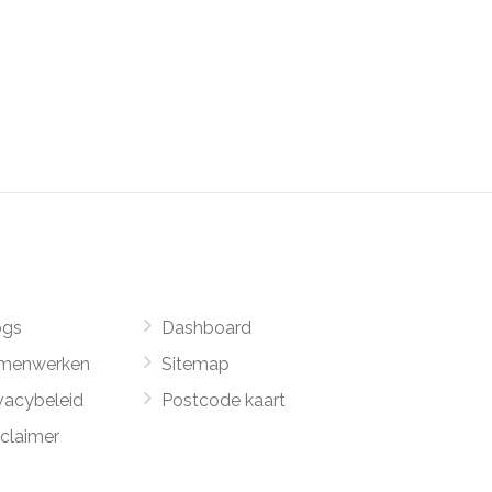
ogs
Dashboard
menwerken
Sitemap
vacybeleid
Postcode kaart
sclaimer