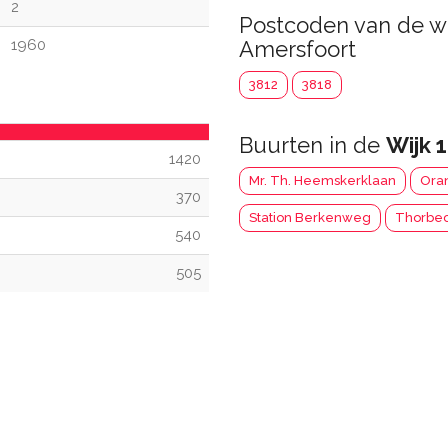
2
Postcoden van de w
1960
Amersfoort
3812
3818
Buurten in de
Wijk 
1420
Mr. Th. Heemskerklaan
Ora
370
Station Berkenweg
Thorbec
540
505