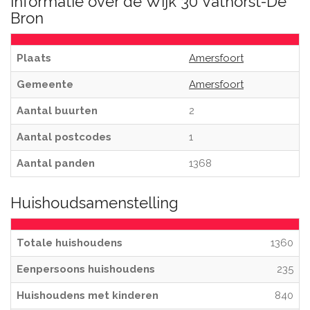
Informatie over de Wijk 30 Vathorst-De
Bron
Plaats
Amersfoort
Gemeente
Amersfoort
Aantal buurten
2
Aantal postcodes
1
Aantal panden
1368
Huishoudsamenstelling
Totale huishoudens
1360
Eenpersoons huishoudens
235
Huishoudens met kinderen
840