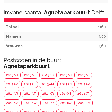
Inwonersaantal
Agnetaparkbuurt
Delft
Totaal
1160
Mannen
600
Vrouwen
560
Postcoden in de buurt
Agnetaparkbuurt
2613AD
2613AE
2613AG
2613AH
2613AJ
2613AK
2613AL
2613AM
2613AN
2613AP
2613AR
2613AT
2613XR
2613XS
2613XT
2613XV
2613XW
2613XX
2613XZ
2613ZA