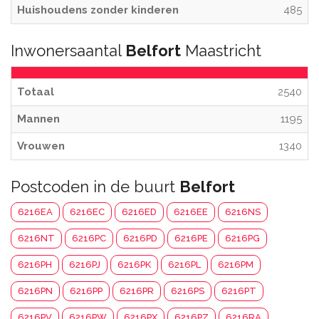
Huishoudens zonder kinderen
485
Inwonersaantal
Belfort
Maastricht
Totaal
2540
Mannen
1195
Vrouwen
1340
Postcoden in de buurt
Belfort
6216EA
6216EC
6216ED
6216EE
6216NS
6216NT
6216PC
6216PD
6216PE
6216PG
6216PH
6216PJ
6216PK
6216PL
6216PM
6216PN
6216PP
6216PR
6216PS
6216PT
6216PV
6216PW
6216PX
6216PZ
6216RA