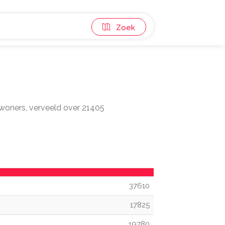
Zoek
inwoners, verveeld over 21405
37610
17825
19780