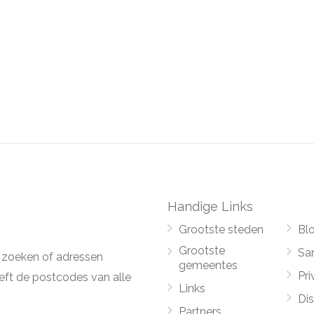
Handige Links
Grootste steden
Bl
Grootste
Sa
 zoeken of adressen
gemeentes
Pri
ft de postcodes van alle
Links
Di
Partners