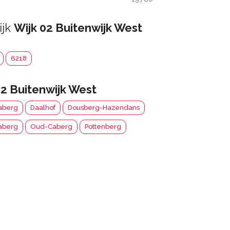
ijk
Wijk 02 Buitenwijk West
6218
02 Buitenwijk West
aberg
Daalhof
Dousberg-Hazendans
aberg
Oud-Caberg
Pottenberg