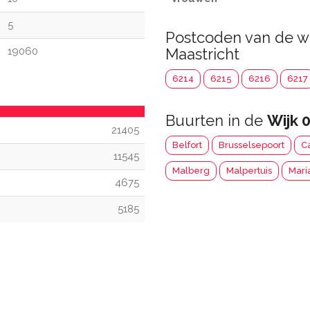
5
Postcoden van de w
19060
Maastricht
6214
6215
6216
6217
Buurten in de
Wijk 
21405
Belfort
Brusselsepoort
C
11545
Malberg
Malpertuis
Mari
4675
5185