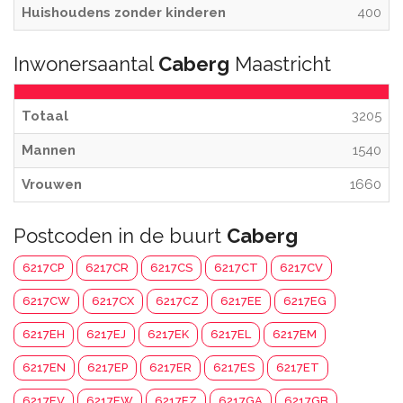
Huishoudens zonder kinderen
400
Inwonersaantal
Caberg
Maastricht
Totaal
3205
Mannen
1540
Vrouwen
1660
Postcoden in de buurt
Caberg
6217CP
6217CR
6217CS
6217CT
6217CV
6217CW
6217CX
6217CZ
6217EE
6217EG
6217EH
6217EJ
6217EK
6217EL
6217EM
6217EN
6217EP
6217ER
6217ES
6217ET
6217EV
6217EW
6217EZ
6217GA
6217GB