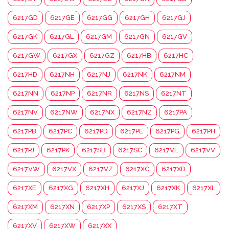
6217GD
6217GE
6217GG
6217GH
6217GJ
6217GK
6217GL
6217GM
6217GN
6217GV
6217GW
6217GX
6217GZ
6217HB
6217HC
6217HD
6217NH
6217NJ
6217NK
6217NM
6217NN
6217NP
6217NR
6217NS
6217NT
6217NV
6217NW
6217NX
6217NZ
6217PA
6217PB
6217PC
6217PD
6217PE
6217PG
6217PH
6217PJ
6217PK
6217SB
6217SC
6217VE
6217VV
6217VW
6217VX
6217VZ
6217XC
6217XD
6217XE
6217XG
6217XH
6217XJ
6217XK
6217XL
6217XM
6217XN
6217XP
6217XS
6217XT
6217XV
6217XW
6217XX