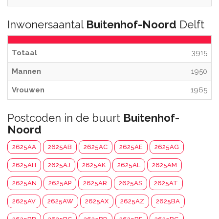
Inwonersaantal
Buitenhof-Noord
Delft
Totaal
3915
Mannen
1950
Vrouwen
1965
Postcoden in de buurt
Buitenhof-
Noord
2625AA
2625AB
2625AC
2625AE
2625AG
2625AH
2625AJ
2625AK
2625AL
2625AM
2625AN
2625AP
2625AR
2625AS
2625AT
2625AV
2625AW
2625AX
2625AZ
2625BA