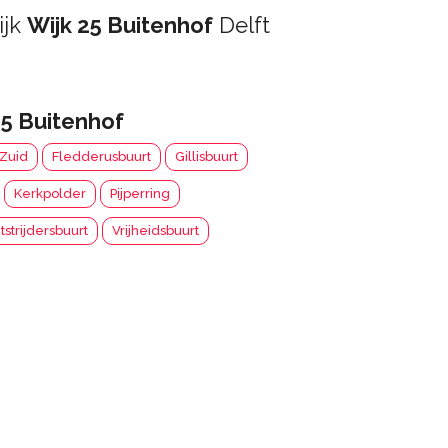
ijk
Wijk 25 Buitenhof
Delft
25 Buitenhof
-Zuid
Fledderusbuurt
Gillisbuurt
Kerkpolder
Pijperring
tstrijdersbuurt
Vrijheidsbuurt