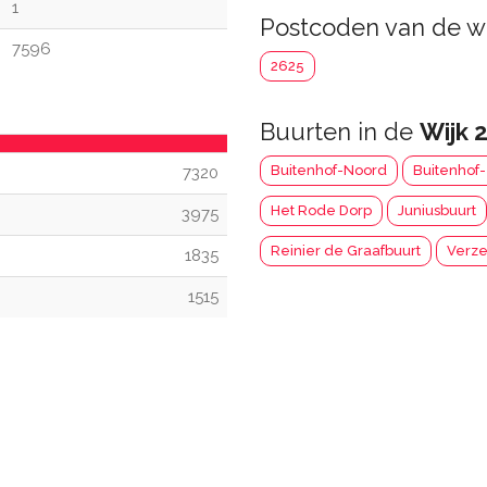
1
Postcoden van de w
7596
2625
Buurten in de
Wijk 
Buitenhof-Noord
Buitenhof
7320
Het Rode Dorp
Juniusbuurt
3975
Reinier de Graafbuurt
Verze
1835
1515