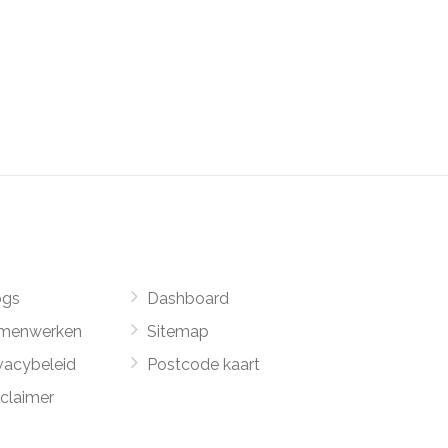
ogs
Dashboard
menwerken
Sitemap
vacybeleid
Postcode kaart
sclaimer