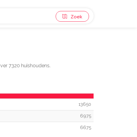
Zoek
 over 7320 huishoudens.
13650
6975
6675