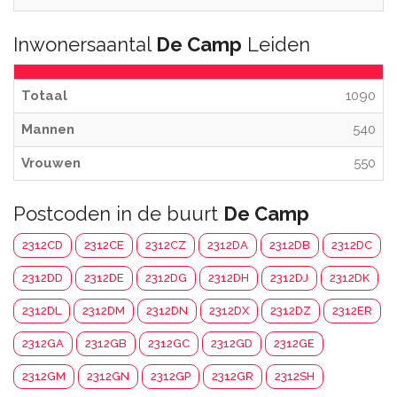
Inwonersaantal
De Camp
Leiden
Totaal
1090
Mannen
540
Vrouwen
550
Postcoden in de buurt
De Camp
2312CD
2312CE
2312CZ
2312DA
2312DB
2312DC
2312DD
2312DE
2312DG
2312DH
2312DJ
2312DK
2312DL
2312DM
2312DN
2312DX
2312DZ
2312ER
2312GA
2312GB
2312GC
2312GD
2312GE
2312GM
2312GN
2312GP
2312GR
2312SH