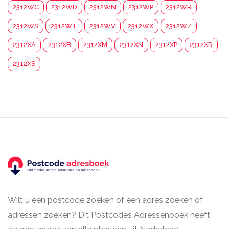
2312WC
2312WD
2312WN
2312WP
2312WR
2312WS
2312WT
2312WV
2312WX
2312WZ
2312XA
2312XB
2312XM
2312XN
2312XP
2312XR
2312XS
Wilt u een postcode zoeken of een adres zoeken of
adressen zoeken? Dit Postcodes Adressenboek heeft