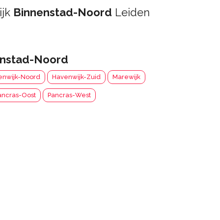
ijk
Binnenstad-Noord
Leiden
enstad-Noord
enwijk-Noord
Havenwijk-Zuid
Marewijk
ancras-Oost
Pancras-West