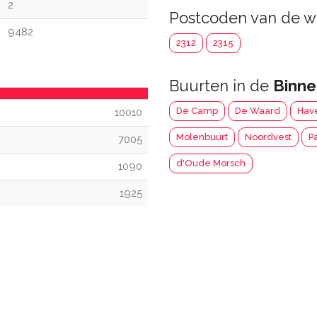
2
Postcoden van de w
9482
2312
2315
Buurten in de
Binn
De Camp
De Waard
Hav
10010
Molenbuurt
Noordvest
P
7005
d'Oude Morsch
1090
1925