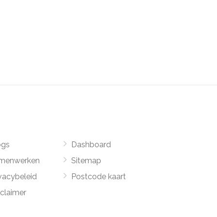
ogs
Dashboard
menwerken
Sitemap
vacybeleid
Postcode kaart
sclaimer