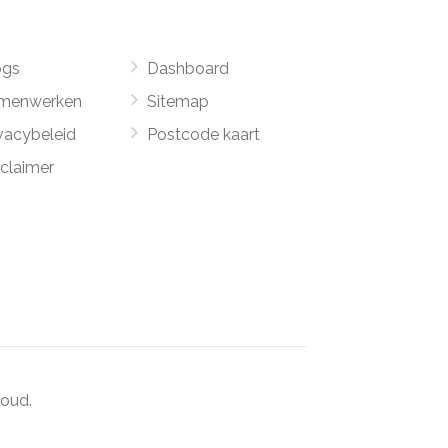
ogs
Dashboard
menwerken
Sitemap
vacybeleid
Postcode kaart
sclaimer
oud.