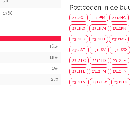
46
Postcoden in de bu
1368
2312CJ
2312EM
2312HC
2312KG
2312KM
2312KN
2312LG
2312LH
2312MS
1615
2312ST
2312SV
2312SW
1195
2312TC
2312TD
2312TE
155
2312TL
2312TM
2312TN
270
2312TV
2312TW
2312TX