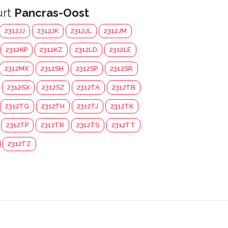
urt
Pancras-Oost
2312JJ
2312JK
2312JL
2312JM
2312KP
2312KZ
2312LD
2312LE
2312MX
2312SH
2312SP
2312SR
2312SX
2312SZ
2312TA
2312TB
2312TG
2312TH
2312TJ
2312TK
2312TP
2312TR
2312TS
2312TT
2312TZ