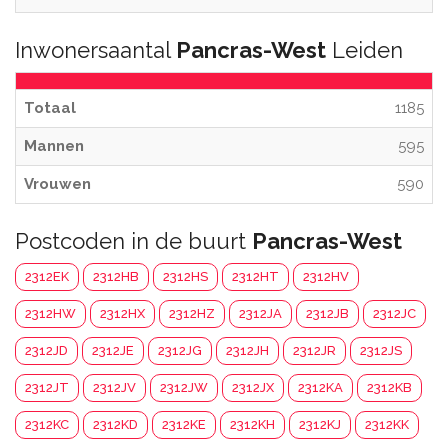
Inwonersaantal
Pancras-West
Leiden
Totaal
1185
Mannen
595
Vrouwen
590
Postcoden in de buurt
Pancras-West
2312EK
2312HB
2312HS
2312HT
2312HV
2312HW
2312HX
2312HZ
2312JA
2312JB
2312JC
2312JD
2312JE
2312JG
2312JH
2312JR
2312JS
2312JT
2312JV
2312JW
2312JX
2312KA
2312KB
2312KC
2312KD
2312KE
2312KH
2312KJ
2312KK