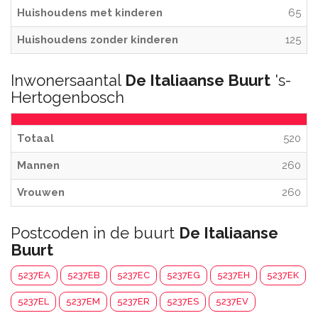
Huishoudens met kinderen
65
Huishoudens zonder kinderen
125
Inwonersaantal
De Italiaanse Buurt
's-
Hertogenbosch
Totaal
520
Mannen
260
Vrouwen
260
Postcoden in de buurt
De Italiaanse
Buurt
5237EA
5237EB
5237EC
5237EG
5237EH
5237EK
5237EL
5237EM
5237ER
5237ES
5237EV