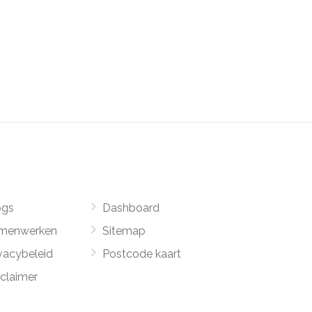
ogs
Dashboard
menwerken
Sitemap
vacybeleid
Postcode kaart
sclaimer