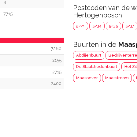
4
Postcoden van de w
7715
Hertogenbosch
5221
5234
5235
5237
Buurten in de
Maas
7260
Abdijenbuurt
Bedrijventerr
2155
De Staatsliedenbuurt
Het Zi
2715
Maasoever
Maasstroom
2400