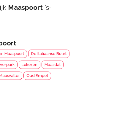
ijk
Maaspoort
's-
poort
ein Maaspoort
De Italiaanse Buurt
lverpark
Lokeren
Maasdal
Maasvallei
Oud Empel