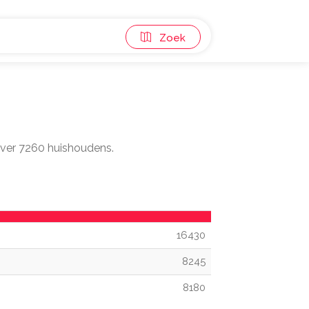
Zoek
over 7260 huishoudens.
16430
8245
8180