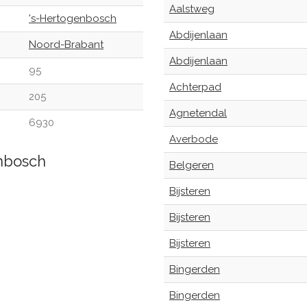
Aalstweg
's-Hertogenbosch
Abdijenlaan
Noord-Brabant
Abdijenlaan
95
Achterpad
205
Agnetendal
6930
Averbode
enbosch
Belgeren
Bijsteren
Bijsteren
Bijsteren
Bingerden
Bingerden