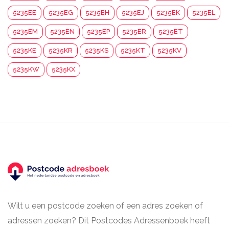
5235EE
5235EG
5235EH
5235EJ
5235EK
5235EL
5235EM
5235EN
5235EP
5235ER
5235ET
5235KE
5235KR
5235KS
5235KT
5235KV
5235KW
5235KX
Wilt u een postcode zoeken of een adres zoeken of
adressen zoeken? Dit Postcodes Adressenboek heeft