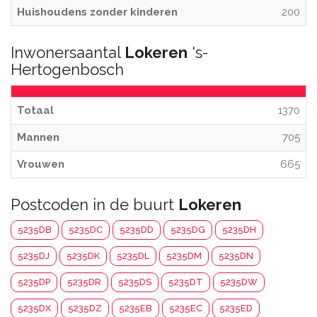
Huishoudens zonder kinderen
200
Inwonersaantal
Lokeren
's-
Hertogenbosch
Totaal
1370
Mannen
705
Vrouwen
665
Postcoden in de buurt
Lokeren
5235DB
5235DC
5235DD
5235DG
5235DH
5235DJ
5235DK
5235DL
5235DM
5235DN
5235DP
5235DR
5235DS
5235DT
5235DW
5235DX
5235DZ
5235EB
5235EC
5235ED