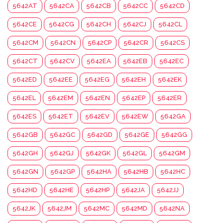
5642AT
5642CA
5642CB
5642CC
5642CD
5642CE
5642CG
5642CH
5642CJ
5642CL
5642CM
5642CN
5642CP
5642CR
5642CS
5642CT
5642CV
5642EA
5642EB
5642EC
5642ED
5642EE
5642EG
5642EH
5642EK
5642EL
5642EM
5642EN
5642EP
5642ER
5642ES
5642ET
5642EV
5642EW
5642GA
5642GB
5642GC
5642GD
5642GE
5642GG
5642GH
5642GJ
5642GK
5642GL
5642GM
5642GN
5642GP
5642HA
5642HB
5642HC
5642HD
5642HE
5642HP
5642JA
5642JJ
5642JK
5642JM
5642MC
5642MD
5642NA