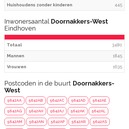
Huishoudens zonder kinderen
445
Inwonersaantal
Doornakkers-West
Eindhoven
Totaal
3480
Mannen
1845
Vrouwen
1635
Postcoden in de buurt
Doornakkers-
West
5642AA
5642AB
5642AC
5642AD
5642AE
5642AG
5642AH
5642AJ
5642AK
5642AL
5642AM
5642AN
5642AP
5642AR
5642AS