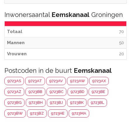
Inwonersaantal
Eemskanaal
Groningen
Totaal
70
Mannen
50
Vrouwen
20
Postcoden in de buurt
Eemskanaal
9723AS
9723AT
9723AV
9723AW
9723AX
9723AZ
9723BB
9723BC
9723BD
9723BE
9723BG
9723BH
9723BJ
9723BK
9723BL
9723BW
9723BZ
9723HE
9723MA